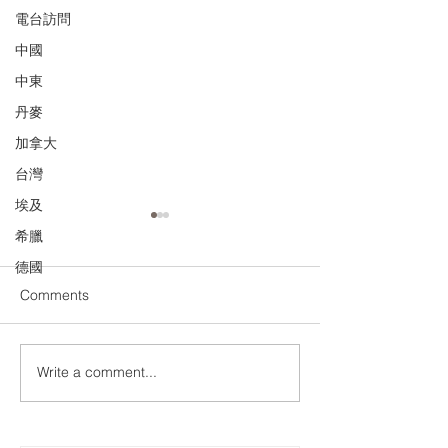
電台訪問
中國
中東
丹麥
加拿大
台灣
埃及
希臘
德國
Comments
竹棚與鋼棚
大埔宏福苑重建
Write a comment...