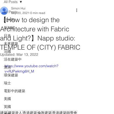
All Posts
Simon Hui
All Posts
Sep 20, 2021
0 min read
【How to design the
意大利
Architecture with Fabric
新加坡
日本
and Light?】Napp studio:
未來建築
TEMPLE OF (CITY) FABRIC
法國
Updated:
Mar 13, 2022
活在建築中
https://www.youtube.com/watch?
澳洲
v=RJPwkmg6H_M
環保建築
瑞士
電影中的建築
美國
英國
建築
建築遊人
香港建築
倫敦建築
香港建築師學會