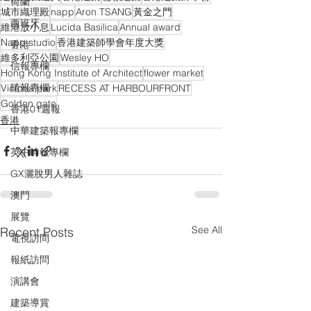
荷蘭
城市織理殿
napp
Aron TSANG
黃金之門
西班牙
維港放小息
Lucida Basilica
Annual award
Napp studio
香港建築師學會年度大獎
香港
維多利亞公園
Wesley HO
信報專欄
Hong Kong Institute of Architect
flower market
晴報專欄
Victoria park
RECESS AT HARBOURFRONT
Golden gate
香港01週報
香港
中華建築報專欄
英中時報專欄
GX灑脫男人雜誌
澳門
展覽
See All
Recent Posts
電視訪問
報紙訪問
演講會
建築導賞