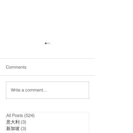
Comments
大埔宏福苑重建方案
Write a comment...
云尚书房 | 跟
的角度看世界
All Posts
(524)
524 posts
意大利
(3)
3 posts
新加坡
(3)
3 posts