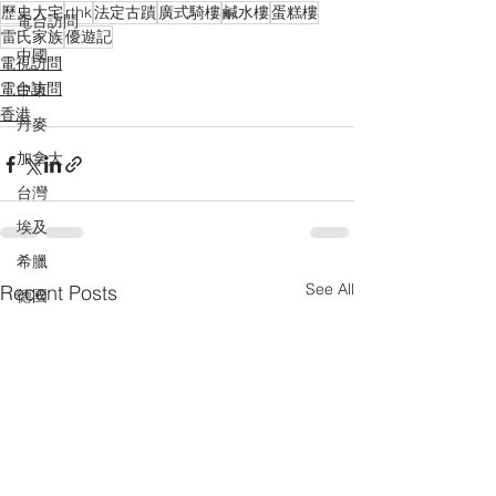
歷史大宅
rthk
法定古蹟
廣式騎樓
鹹水樓
蛋糕樓
電台訪問
雷氏家族
優遊記
中國
電視訪問
電台訪問
中東
香港
丹麥
加拿大
台灣
埃及
希臘
See All
Recent Posts
德國