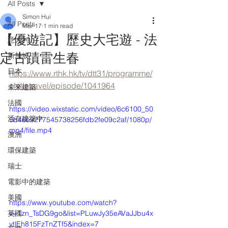
All Posts
Simon Hui
All Posts
Mar 17
1 min read
【優遊記】歷史大宅遊 - 法
意大利
定古蹟雷生春
新加坡
日本
https://www.rthk.hk/tv/dtt31/programme/
chillntravel/episode/1041964
未來建築
法國
https://video.wixstatic.com/video/6c6100_50
活在建築中
5b46e9277545738256fdb2fe09c2af/1080p/
mp4/file.mp4
澳洲
環保建築
瑞士
電影中的建築
美國
https://www.youtube.com/watch?
v=1zn_TsDG9go&list=PLuwJy35eAVaJJbu4x
英國
vtlEh815FzTnZTf5&index=7