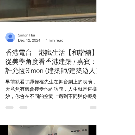
Simon Hui
Dec 12, 2024
1 min read
香港電台—港識生活【和諧館】
從美學角度看香港建築 / 嘉賓：
許允恆Simon (建築師/建築遊人)
早前觀看了譚偉權先生在舞台劇上的表演，昨
天竟然有機會接受他的訪問，人生就是這樣奇
妙，你會在不同的空間上遇到不同與你擦身而
過的人￼ 港識生活館 【和諧館】 從美學角度看
香港建築 / 嘉賓：許允恆Simon (建築師/建築
遊人) ...