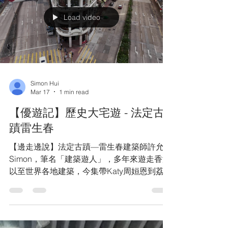
Load video
Simon Hui
Mar 17
1 min read
【優遊記】歷史大宅遊 - 法定古
蹟雷生春
【邊走邊說】法定古蹟—雷生春建築師許允恆
Simon，筆名「建築遊人」，多年來遊走香港
以至世界各地建築，今集帶Katy周姮恩到荔枝
角道邊走邊說，看戰前廣式騎樓、「鹹水
樓」、「蛋糕樓」，見證香港不同時代的住宅
建築，最後到訪原為雷氏家族舖居大宅的法定
古蹟雷生春，介紹其建築特色及活化保育工