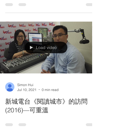
BBC英倫網的訪問
建築是一門融合文科和理科的專業，受到很多
中國同學的歡迎。但是，這個專業需要時間之
長、對學生各方面要求之高，也令一些人望而
卻步。香港人許允恆十年前來到英國紐卡斯爾
大學（Newcastle University）攻讀建築本科
學位，畢業後回到香港擔任建築師，闖出了自
己的一片天地。...
Load video
Simon Hui
Jul 10, 2021
0 min read