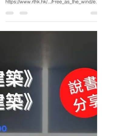
「講東講西」的節目，並介紹了以下的建築：
https://www.rthk.hk/.../Free_as_the_wind/epis
ode/810151 1) 太古城商場 2) 將軍澳商場 3)
高山劇場 4) 車公廟體育館 5)...