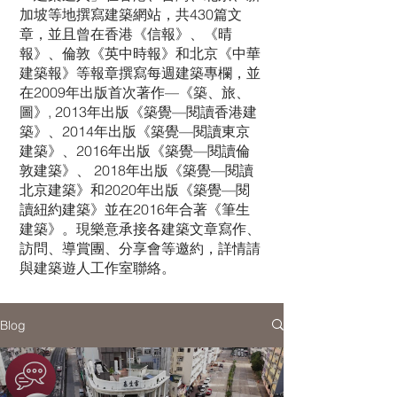
加坡等地撰寫建築網站，共430篇文
章，並且曾在香港《信報》、《晴
報》、倫敦《英中時報》和北京《中華
建築報》等報章撰寫每週建築專欄，並
在2009年出版首次著作—《築、旅、
圖》, 2013年出版《築覺—閱讀香港建
築》、2014年出版《築覺—閱讀東京
建築》、2016年出版《築覺—閱讀倫
敦建築》、 2018年出版《築覺—閱讀
北京建築》和2020年出版《築覺—閱
讀紐約建築》並在2016年合著《筆生
建築》。現樂意承接各建築文章寫作、
訪問、導賞團、分享會等邀約，詳情請
與建築遊人工作室聯絡。
Blog