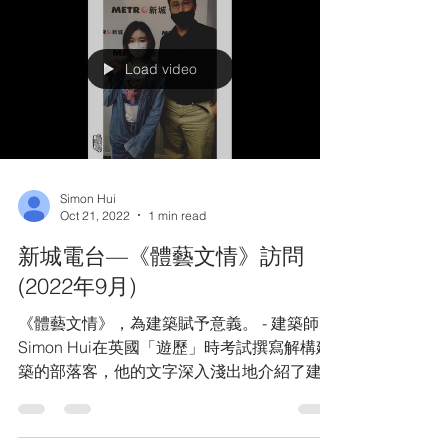
的照片，結構不同建...
Load video
Simon Hui
Oct 21, 2022
1 min read
新城電台—《體藝文情》訪問
(2022年9月)
《體藝文情》，為建築賦予意義。 - 建築師
Simon Hui在英國「遊歷」時考試撰寫解構建
築的部落客，他的文字深入淺出地介紹了建築
學的理論和實踐，滿足了大眾對建築的好奇