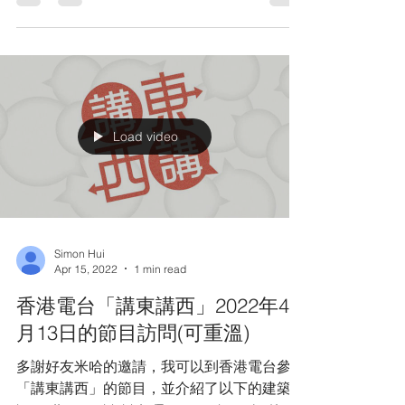
VI－築遊香港》—建築變化下的美麗新香港
十年建築幾番新，我們營營役役的同時，西九
龍鐵路站、香港故宮文化博物館、港珠澳大橋
香港口岸旅檢大樓等各種大型建築忽爾出現在
眼前。在美麗新香港的夕陽...
Load video
Simon Hui
Apr 15, 2022
1 min read
香港電台「講東講西」2022年4
月13日的節目訪問(可重溫)
多謝好友米哈的邀請，我可以到香港電台參與