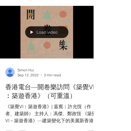
心，瞬間好評如潮，新加坡、台灣等地都有讀
者轉載，又獲出版社青睞，於是Simon開始認
真構想，將自己對不同地...
Load video
Simon Hui
Sep 12, 2022
3 min read
香港電台—開卷樂訪問《築覺VI
︰築遊香港》（可重溫）
《築覺VI︰築遊香港》| 嘉賓︰許允恆（作
者、建築師） 主持人：馮傑、鄭政恆 《築覺