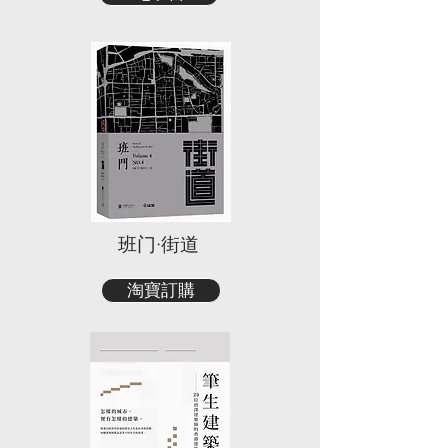
班门·街道
淘寶訂購