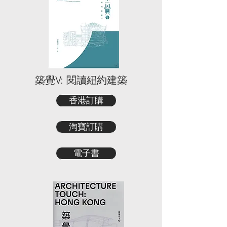
築覺V: 閱讀紐約建築
香港訂購
淘寶訂購
電子書