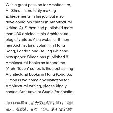
With a great passion for Architecture,
Ar. Simon is not only making
achievements in his job, but also
developing his career in Architectural
writing. Ar. Simon had published more
than 430 articles in his Architectural
blog of various Asia website. Simon
has Architectural column in Hong
Kong, London and Beijing Chinese
newspaper. Simon has published 8
Architectural books so far and the
“Arch- Touch” series is the best-selling
Architectural books in Hong Kong. Ar.
Simon is welcome any invitation for
Architectural writing, please kindly
contact Archtraveler Studio for details.
由2008年至今，許允恆建築師以筆名「建築
遊人」在香港、台灣、北京、新加坡等地撰