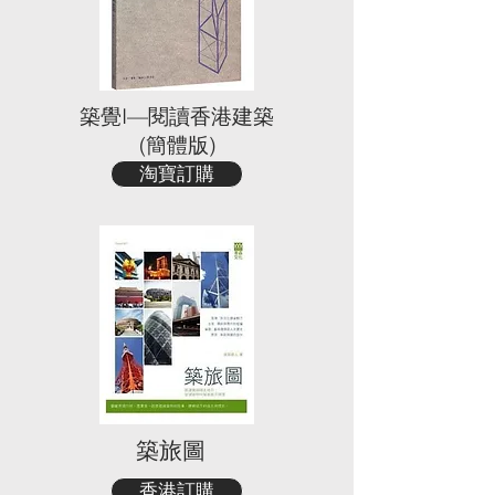
築覺I—閱讀香港建築
(簡體版)
淘寶訂購
築旅圖
香港訂購