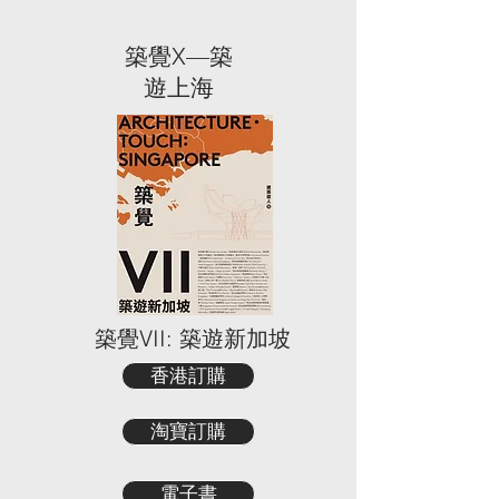
築覺X—築
遊上海
築覺VII: 築遊新加坡
香港訂購
淘寶訂購
電子書