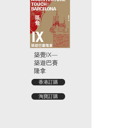
築覺IX—
築遊巴賽
隆拿
香港訂購
淘寶訂購