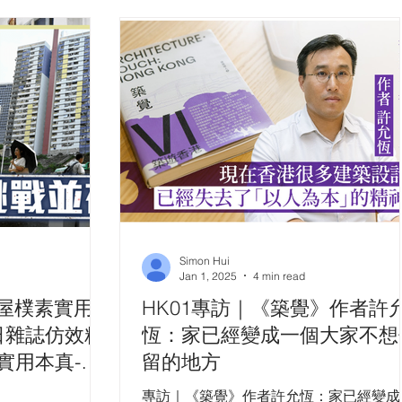
Simon Hui
Jan 1, 2025
4 min read
屋樸素實用
HK01專訪｜《築覺》作者許
每日雜誌仿效粗
恆：家已經變成一個大家不想
實用本真-外
留的地方
成本-業界提
專訪｜《築覺》作者許允恆：家已經變成