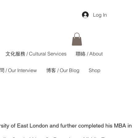
Log In
文化服務 / Cultural Services
聯絡 / About
 / Our Interview
博客 / Our Blog
Shop
ersity of East London and further completed his MBA in