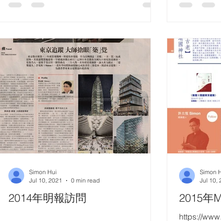
Simon Hui
Simon 
Jul 10, 2021
0 min read
Jul 10,
2014年明報訪問
2015年
https://ww