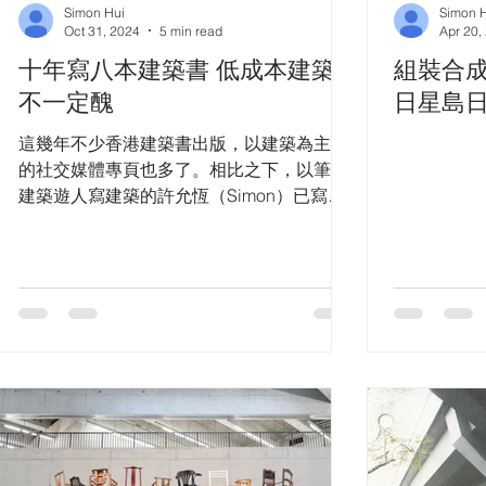
Simon Hui
Simon 
Oct 31, 2024
5 min read
Apr 20,
十年寫八本建築書 低成本建築
組裝合成
不一定醜
日星島
這幾年不少香港建築書出版，以建築為主題
的社交媒體專頁也多了。相比之下，以筆名
建築遊人寫建築的許允恆（Simon）已寫作
十年，《築覺》系列已出版了八本，他是這
方面的前輩了。《築覺》系列由香港建築，
寫到東京、倫敦、北京、紐約、新加坡、巴
黎，他周遊列國，看建築寫建築，幾乎一年
一本。在他