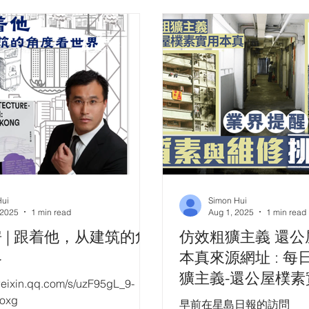
Hui
Simon Hui
 2025
1 min read
Aug 1, 2025
1 min read
 | 跟着他，从建筑的角
仿效粗獷主義 還公
界
本真來源網址 : 
獷主義-還公屋樸素
weixin.qq.com/s/uzF95gL_9-
牆不粉刷不批灰減
oxg
早前在星島日報的訪問