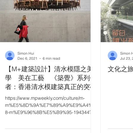
Simon Hui
Simon 
Dec 6, 2021
6 min read
Jul 23,
【M+建築設計】清水模隱之美
文化之
學 美在工藝 《築覺》系列作
者：香港清水模建築真正的突破
https://www.mpweekly.com/culture/m-
m%E5%8D%9A%E7%89%A9%E9%A4%A
8-m%E9%96%8B%E5%B9%95-194344?
fbclid=IwAR3ub_tGBhqT29rfVZt2t0ElgWG
dTX6x_AYFw...