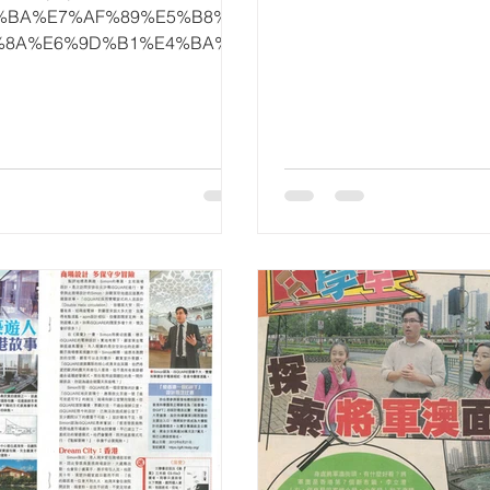
%BA%E7%AF%89%E5%B8%A
%8A%E6%9D%B1%E4%BA%A
去東京比銅鑼灣更頻密，食買玩統
強，還有甚麼足以讓你流連忘
許允恆...