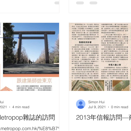
Hui
Simon Hui
 2021
4 min read
Jul 9, 2021
0 min read
Metropop雜誌的訪問
2013年信報訪問
w.metropop.com.hk/%E8%B7%9