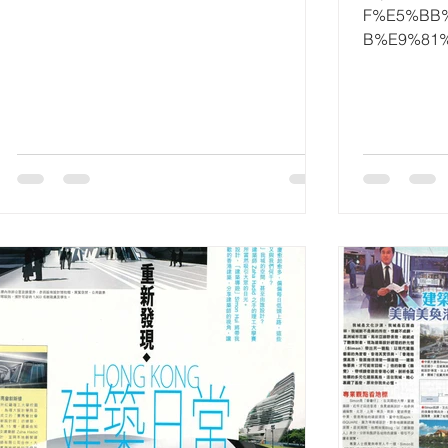
F%E5%BB
B%E9%81
C 香港人
統是地上至
返？建築遊人