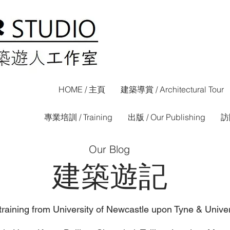
HOME / 主頁
建築導賞 / Architectural Tour
專業培訓 / Training
出版 / Our Publishing
訪問
Our Blog
建築遊記
 training from University of Newcastle upon Tyne & Univ