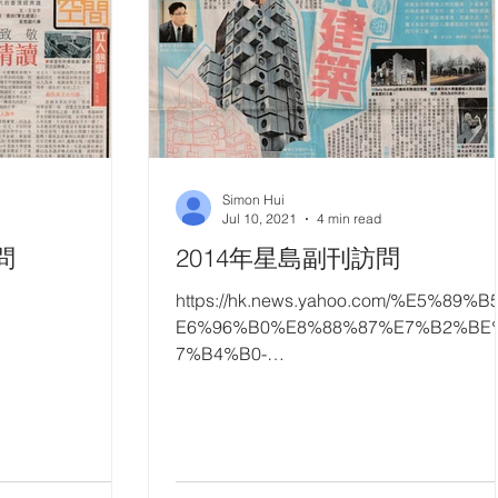
Simon Hui
Jul 10, 2021
4 min read
問
2014年星島副刊訪問
https://hk.news.yahoo.com/%E5%89%B
E6%96%B0%E8%88%87%E7%B2%BE
7%B4%B0-
%E8%A7%A3%E6%A7%8B%E6%9D%
%E4%BA%AC%E5%BB%BA%E7%AF%
-215626095....