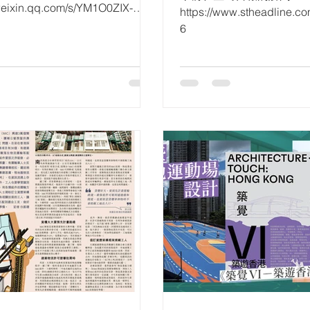
weixin.qq.com/s/YM1O0ZIX-
醒質素與維修挑戰並
https://www.stheadline.c
GZk6A
條
6