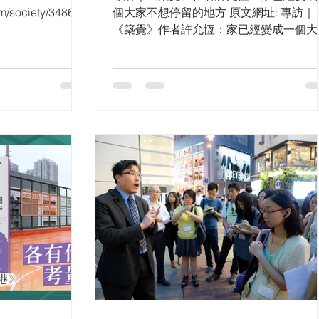
存 | 星島頭
om/society/348640
個大家不想停留的地方 原文網址: 專訪｜
《築覺》作者許允恆：家已經變成一個大
不想停留的地方 | 香港01
https://www.hk01.com/article/1087617?
utm_source=01articlecopy&...