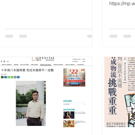
https://mp.
RNyPpVur