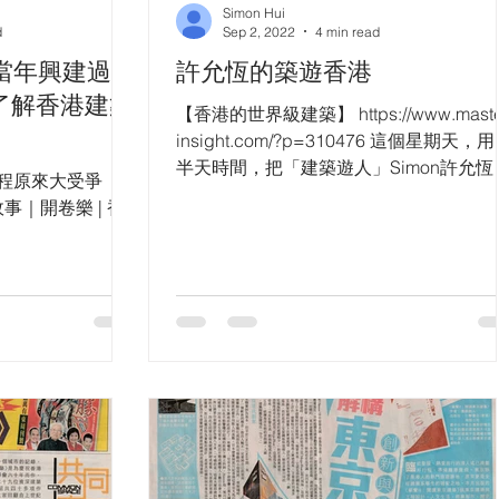
Simon Hui
d
Sep 2, 2022
4 min read
當年興建過程
許允恆的築遊香港
了解香港建築
【香港的世界級建築】 https://www.maste
insight.com/?p=310476 這個星期天，
半天時間，把「建築遊人」Simon許允恆
過程原來大受爭
《築覺VI：築遊香港》看了一遍。5個小
｜開卷樂 | 香
半日遊，遊走港九新界46個建築景點。...
article/812420?
py&utm_medium=r