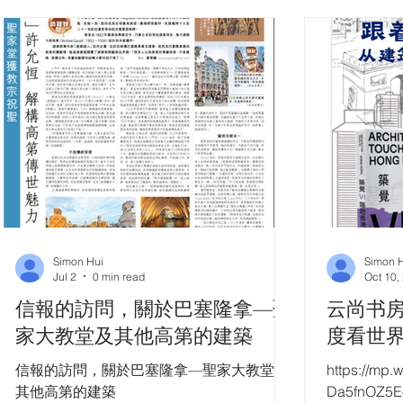
Simon Hui
Simon 
Jul 2
0 min read
Oct 10,
信報的訪問，關於巴塞隆拿—聖
云尚书房
家大教堂及其他高第的建築
度看世
信報的訪問，關於巴塞隆拿—聖家大教堂過
https://mp.
其他高第的建築
Da5fnOZ5E