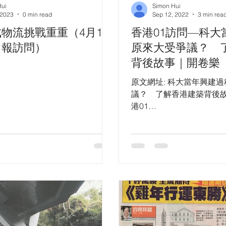
Hui
Simon Hui
 2023
0 min read
Sep 12, 2022
3 min rea
物流挑戰重重（4月19
香港01訪問—科大
日報訪問）
原來大受爭議？ 
背後故事｜開卷樂
原文網址: 科大當年興建
議？ 了解香港建築背後故事
港01
https://www.hk01.com/sns/
utm_source=01articleco
eferral...