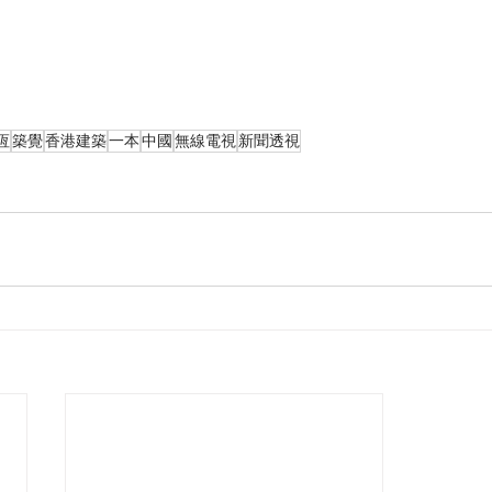
恆
築覺
香港建築
一本
中國
無線電視
新聞透視