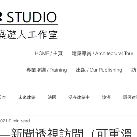
HOME / 主頁
建築導賞 / Architectural Tour
專業培訓 / Training
出版 / Our Publishing
訪問
日本
未來建築
法國
活在建築中
澳洲
環保建
2021
0 min read
荷蘭
西班牙
香港
信報專欄
晴報專欄
—新聞透視訪問（可重溫