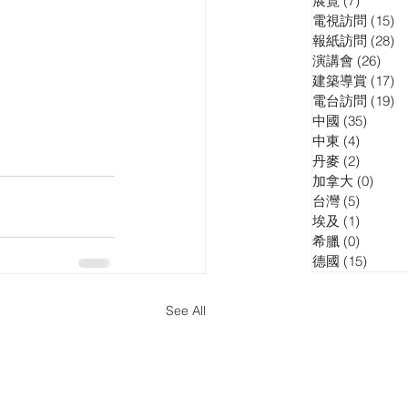
展覽
(7)
7 posts
電視訪問
(15)
15
報紙訪問
(28)
28
演講會
(26)
26 p
建築導賞
(17)
17
電台訪問
(19)
19
中國
(35)
35 pos
中東
(4)
4 posts
丹麥
(2)
2 posts
加拿大
(0)
0 pos
台灣
(5)
5 posts
埃及
(1)
1 post
希臘
(0)
0 posts
德國
(15)
15 pos
See All