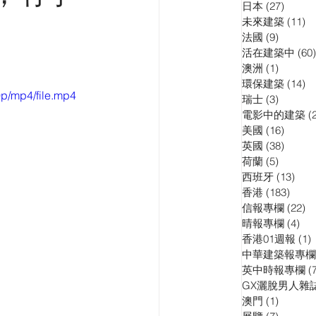
日本
(27)
27 pos
訪問
演講會
未來建築
(11)
11
法國
(9)
9 posts
活在建築中
(60)
澳洲
(1)
1 post
環保建築
(14)
14
p/mp4/file.mp4
瑞士
(3)
3 posts
電影中的建築
(
美國
(16)
16 pos
英國
(38)
38 pos
荷蘭
(5)
5 posts
西班牙
(13)
13 p
香港
(183)
183 p
信報專欄
(22)
22
晴報專欄
(4)
4 p
香港01週報
(1)
1
中華建築報專欄
英中時報專欄
(
GX灑脫男人雜
澳門
(1)
1 post