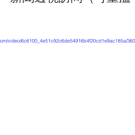
GX灑脫男人雜誌
澳門
展覽
電視訪問
報紙
中東
tic.com/video/6c6100_4e51c92c6de54916b4f20cd1e9ac185a/360