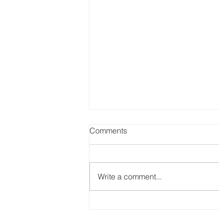
Comments
Write a comment...
【優遊記】歷史大宅遊 - 法定
古蹟雷生春