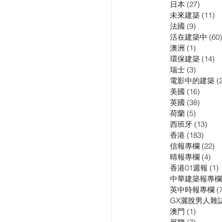
日本
(27)
27 pos
訪問
演講會
未來建築
(11)
11
法國
(9)
9 posts
活在建築中
(60)
澳洲
(1)
1 post
環保建築
(14)
14
瑞士
(3)
3 posts
電影中的建築
(
美國
(16)
16 pos
英國
(38)
38 pos
荷蘭
(5)
5 posts
西班牙
(13)
13 p
香港
(183)
183 p
信報專欄
(22)
22
晴報專欄
(4)
4 p
香港01週報
(1)
1
中華建築報專欄
英中時報專欄
(
GX灑脫男人雜
澳門
(1)
1 post