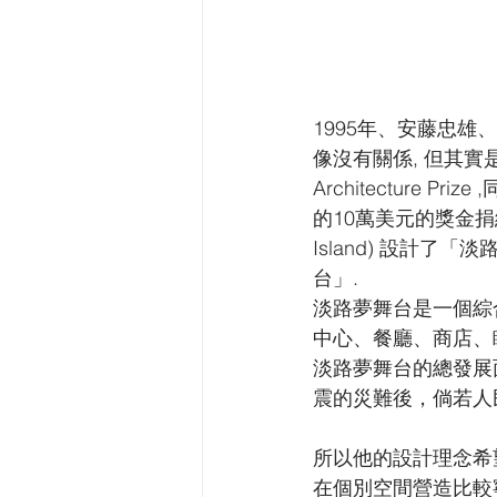
1995年、安藤忠雄、淡路
像沒有關係, 但其實是非
Architecture Pr
的10萬美元的獎金捐給
Island) 設計了「淡
台」.
淡路夢舞台是一個綜
中心、餐廳、商店、
淡路夢舞台的總發展面
震的災難後，倘若人
所以他的設計理念希
在個別空間營造比較