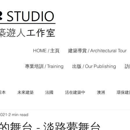
HOME / 主頁
建築導賞 / Architectural Tour
專業培訓 / Training
出版 / Our Publishing
訪問
日本
未來建築
法國
活在建築中
澳洲
環保建
2021
2 min read
荷蘭
西班牙
香港
信報專欄
晴報專欄
的舞台 - 淡路夢舞台