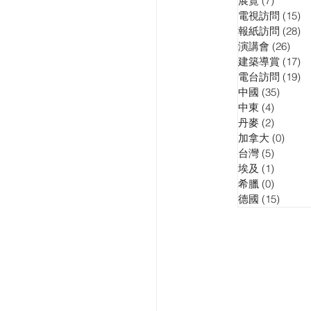
展覽
(7)
7 posts
電視訪問
(15)
15
報紙訪問
(28)
28
演講會
(26)
26 p
建築導賞
(17)
17
電台訪問
(19)
19
中國
(35)
35 pos
中東
(4)
4 posts
丹麥
(2)
2 posts
加拿大
(0)
0 pos
台灣
(5)
5 posts
埃及
(1)
1 post
希臘
(0)
0 posts
德國
(15)
15 pos