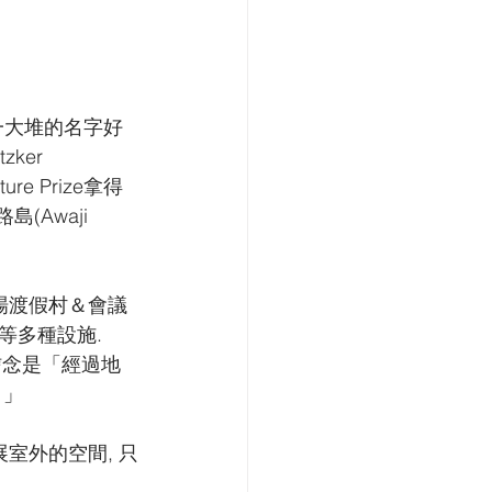
震.這一大堆的名字好
ker 
ure Prize拿得
Awaji 
場渡假村＆會議
等多種設施.
信念是「經過地
 」
室外的空間, 只