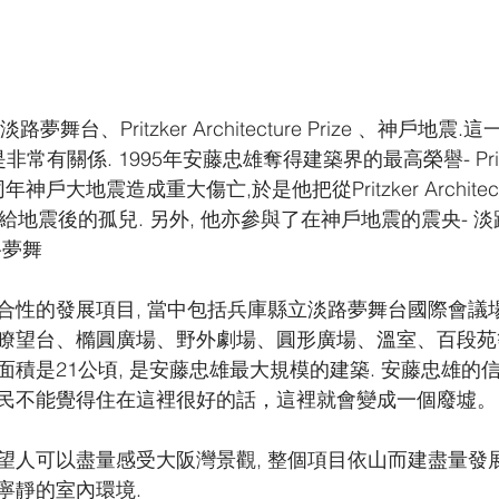
夢舞台、Pritzker Architecture Prize 、神戶地
常有關係. 1995年安藤忠雄奪得建築界的最高榮譽- Pritz
ize ,同年神戶大地震造成重大傷亡,於是他把從Pritzker Architect
地震後的孤兒. 另外, 他亦參與了在神戶地震的震央- 淡路島(
路夢舞
合性的發展項目, 當中包括兵庫縣立淡路夢舞台國際會議
瞭望台、橢圓廣場、野外劇場、圓形廣場、溫室、百段苑
積是21公頃, 是安藤忠雄最大規模的建築. 安藤忠雄的
民不能覺得住在這裡很好的話，這裡就會變成一個廢墟。
望人可以盡量感受大阪灣景觀, 整個項目依山而建盡量發展
寧靜的室內環境.