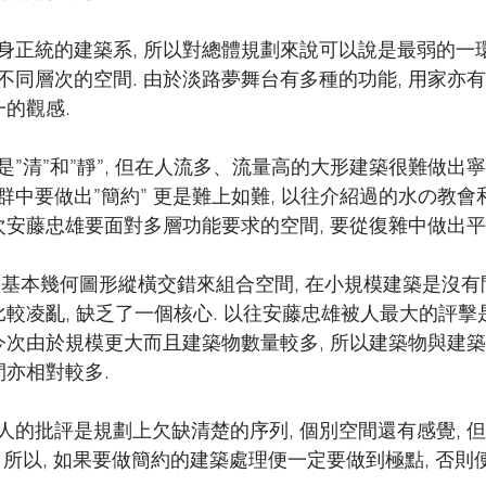
身正統的建築系, 所以對總體規劃來說可以說是最弱的一
不同層次的空間. 由於淡路夢舞台有多種的功能, 用家亦
一的觀感.
”清”和”靜”, 但在人流多、流量高的大形建築很難做出寧
群中要做出”簡約” 更是難上如難, 以往介紹過的水の教
次安藤忠雄要面對多層功能要求的空間, 要從復雜中做出平
用基本幾何圖形縱橫交錯來組合空間, 在小規模建築是沒
比較凌亂, 缺乏了一個核心. 以往安藤忠雄被人最大的評
 今次由於規模更大而且建築物數量較多, 所以建築物與建
間亦相對較多.
人的批評是規劃上欠缺清楚的序列, 個別空間還有感覺, 
精髓. 所以, 如果要做簡約的建築處理便一定要做到極點, 否