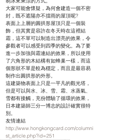
制冰來乘涼的方式。
大家可能會懷疑，為何會建造一個不密
封，既不遮陽亦不擋雨的屋頂呢?
表面上上層的圓拱形屋頂只是一個裝
飾，但其實是容許在冬天時在這裡結
霜，這不單可以制造出漂亮的效果，令
參觀者可以感受到四季的變化。為了要
進一步加強與霜連結的效果，所以使用
了六角形的木結構有如蜂巢一樣，而這
個形狀不單是較為穩定，而且是最容易
制作出圓拱形的外形。
這建築物表面上只是一平凡的觀光塔，
但是可以與水、冰、雪、霜、水蒸氣、
雪都有接觸，充份體驗了循環的效果，
日本建築師三分一博志的設計確實很特
別。
友情連結
http://www.hongkongcard.com/columni
st_article.php?id=251