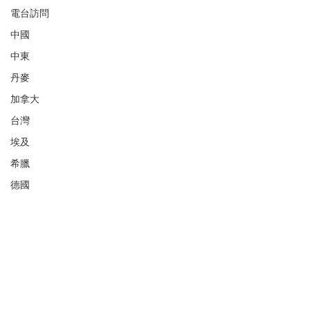
電台訪問
中國
中東
丹麥
加拿大
台灣
埃及
希臘
德國