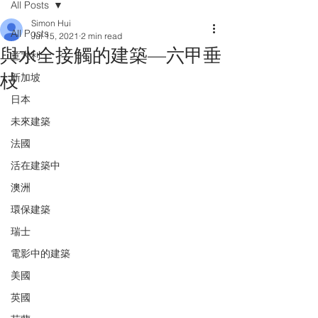
All Posts
Simon Hui
All Posts
Jul 15, 2021
2 min read
與水全接觸的建築—六甲垂
意大利
枝
新加坡
日本
未來建築
法國
活在建築中
澳洲
環保建築
瑞士
電影中的建築
美國
英國