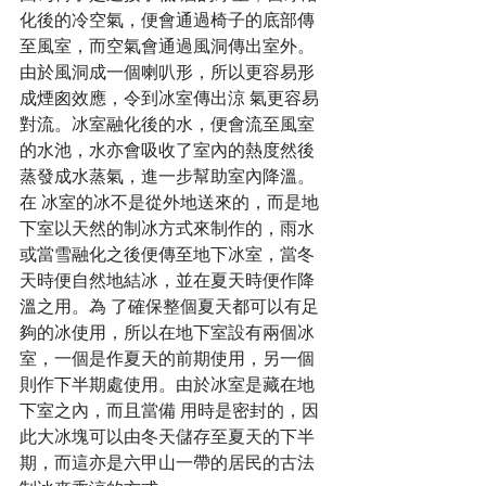
化後的冷空氣，便會通過椅子的底部傳
至風室，而空氣會通過風洞傳出室外。
由於風洞成一個喇叭形，所以更容易形
成煙囪效應，令到冰室傳出涼 氣更容易
對流。冰室融化後的水，便會流至風室
的水池，水亦會吸收了室內的熱度然後
蒸發成水蒸氣，進一步幫助室內降溫。
在 冰室的冰不是從外地送來的，而是地
下室以天然的制冰方式來制作的，雨水
或當雪融化之後便傳至地下冰室，當冬
天時便自然地結冰，並在夏天時便作降
溫之用。為 了確保整個夏天都可以有足
夠的冰使用，所以在地下室設有兩個冰
室，一個是作夏天的前期使用，另一個
則作下半期處使用。由於冰室是藏在地
下室之內，而且當備 用時是密封的，因
此大冰塊可以由冬天儲存至夏天的下半
期，而這亦是六甲山一帶的居民的古法