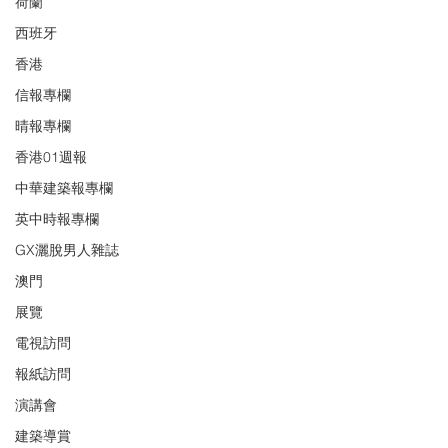
荷蘭
西班牙
香港
信報專欄
晴報專欄
香港01週報
中華建築報專欄
英中時報專欄
GX灑脫男人雜誌
澳門
展覽
電視訪問
報紙訪問
演講會
建築導賞