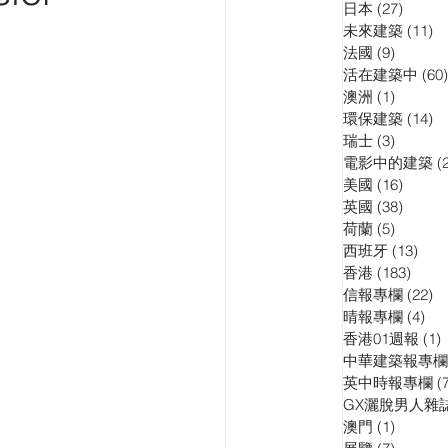
日本
(27)
27 pos
訪問
演講會
未來建築
(11)
11
法國
(9)
9 posts
活在建築中
(60)
澳洲
(1)
1 post
環保建築
(14)
14
瑞士
(3)
3 posts
電影中的建築
(
美國
(16)
16 pos
英國
(38)
38 pos
荷蘭
(5)
5 posts
西班牙
(13)
13 p
香港
(183)
183 p
信報專欄
(22)
22
晴報專欄
(4)
4 p
香港01週報
(1)
1
中華建築報專欄
英中時報專欄
(
GX灑脫男人雜
澳門
(1)
1 post