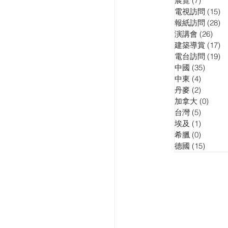
展覽
(7)
7 posts
電視訪問
(15)
15
報紙訪問
(28)
28
演講會
(26)
26 p
建築導賞
(17)
17
電台訪問
(19)
19
中國
(35)
35 pos
中東
(4)
4 posts
丹麥
(2)
2 posts
加拿大
(0)
0 pos
台灣
(5)
5 posts
埃及
(1)
1 post
希臘
(0)
0 posts
德國
(15)
15 pos