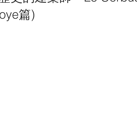
GX灑脫男人雜誌
澳門
展覽
電視訪問
報紙
avoye篇)
中東