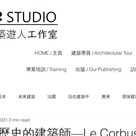
HOME / 主頁
建築導賞 / Architectural Tour
專業培訓 / Training
出版 / Our Publishing
訪問
日本
未來建築
法國
活在建築中
澳洲
環保建
2021
2 min read
荷蘭
西班牙
香港
信報專欄
晴報專欄
史的建築師—Le Corbusi