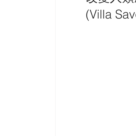
中華建築報專欄
英中時報專欄
(Villa S
建築導賞
電台訪問
中國