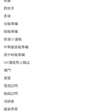
荷蘭
西班牙
香港
信報專欄
晴報專欄
香港01週報
中華建築報專欄
英中時報專欄
GX灑脫男人雜誌
澳門
展覽
電視訪問
報紙訪問
演講會
建築導賞