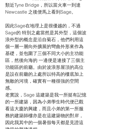
類近Tyne Bridge，所以當火車一到達
Newcastle 之後便馬上看到Sage。
因此Sage在地理上是很優越的，不過
Sage的 特別之處當然是其外型，這個波
浪外型的概念是沿自菊石，他們利用這
個一層一層向外擴展的彎曲外形來作為
基礎，並包圍了三個不同大小的主功能
區，然後向海的 一邊便是連接了三個主
功能區的前廳。由於波浪形屋頂的高位
是設在前廳的上處所以特高的樓底加上
無敵的河境，確實有一種很強的空間
感。
老實說，Sage 這建築是我一所挺有記憶
的一所建築，因為小弟學生時代便已觀
看這大廈的興建，而且小弟的第一所服
務的建築師樓亦是在這建築物的對岸，
因此我其中的一個暑假每天都是見證這