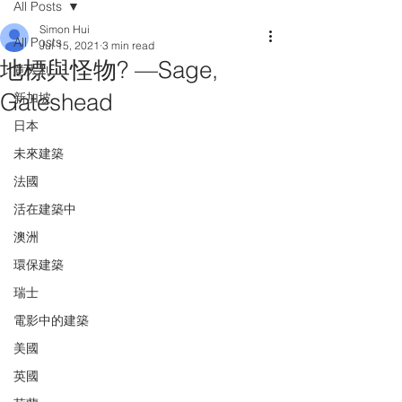
All Posts
Simon Hui
All Posts
Jul 15, 2021
3 min read
地標與怪物? —Sage,
意大利
Gateshead
新加坡
日本
未來建築
法國
活在建築中
澳洲
環保建築
瑞士
電影中的建築
美國
英國