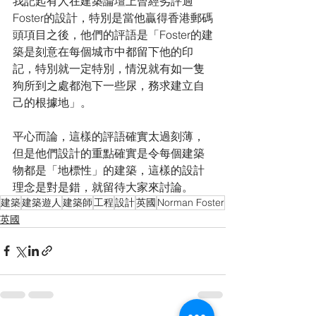
我記起有人在建築論壇上曾經劣評過
Foster的設計，特別是當他贏得香港郵碼
頭項目之後，他們的評語是「Foster的建
築是刻意在每個城市中都留下他的印
記，特別就一定特別，情況就有如一隻
狗所到之處都泡下一些尿，務求建立自
己的根據地」。
平心而論，這樣的評語確實太過刻薄，
但是他們設計的重點確實是令每個建築
物都是「地標性」的建築，這樣的設計
理念是對是錯，就留待大家來討論。
建築
建築遊人
建築師
工程
設計
英國
Norman Foster
英國