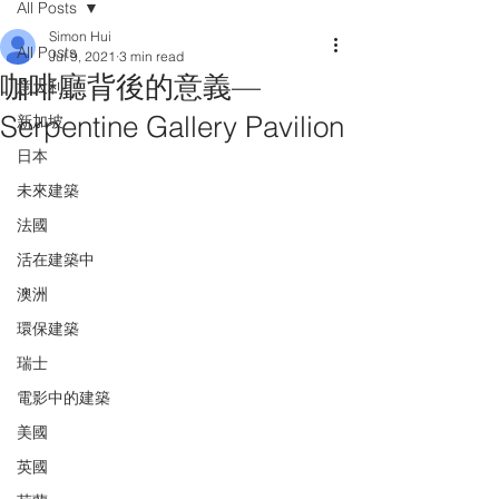
All Posts
Simon Hui
All Posts
Jul 9, 2021
3 min read
咖啡廳背後的意義—
意大利
Serpentine Gallery Pavilion
新加坡
日本
未來建築
法國
活在建築中
澳洲
環保建築
瑞士
電影中的建築
美國
英國