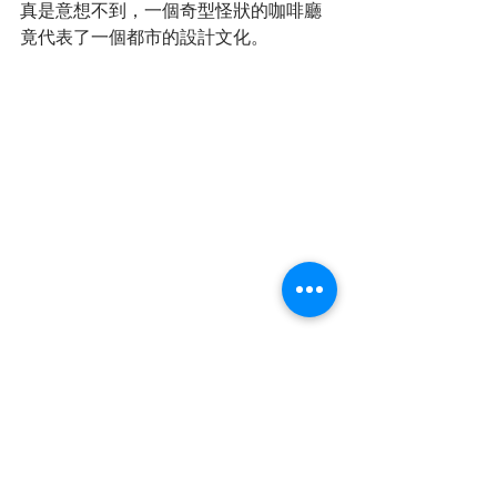
真是意想不到，一個奇型怪狀的咖啡廳
竟代表了一個都市的設計文化。
建築
建築遊人
建築師
許允恆
英中時報
倫敦建築
英國
Jean Nouvel
妹島和世
Serpentine Gallery Pavilion
英國
英中時報專欄