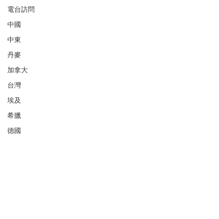
電台訪問
中國
中東
丹麥
加拿大
台灣
埃及
希臘
德國