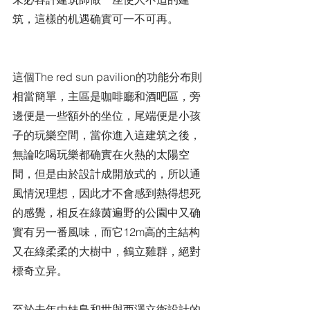
筑，這樣的机遇确實可一不可再。
這個The red sun pavilion的功能分布則
相當簡單，主區是咖啡廳和酒吧區，旁
邊便是一些額外的坐位，尾端便是小孩
子的玩樂空間，當你進入這建筑之後，
無論吃喝玩樂都确實在火熱的太陽空
間，但是由於設計成開放式的，所以通
風情況理想，因此才不會感到熱得想死
的感覺，相反在綠茵遍野的公園中又确
實有另一番風味，而它12m高的主結构
又在綠柔柔的大樹中，鶴立雞群，絕對
標奇立异。
至於去年由妹島和世與西澤立衛設計的