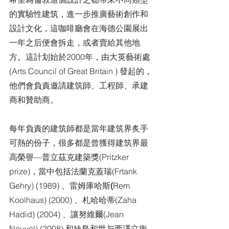
的實驗性建筑，進一步推廣藝術創作和
設計文化，這咖啡廳會在海德公園展出
一年之后便會拆走，或者賣給其他地
方。這計划始於2000年，由大英藝術處
(Arts Council of Great Britain ) 發起的，
他們會負責邀請建筑師、工程師、承建
商和贊助商。
每年負責的建筑師都是當年建筑界炙手
可熱的份子，很多都是曾獲得建筑界最
高榮譽—普立茲克建築獎(Pritzker 
prize)，當中包括法蘭克蓋瑞(Frtank 
Gehry) (1989) 、雷姆庫哈斯
(
Rem 
Koolhaus) (2000) 、札哈哈蒂(Zaha 
Hadid) (2004) 、讓努維爾(Jean 
Nouvel) (2008) 和妹島和世与西澤立衛