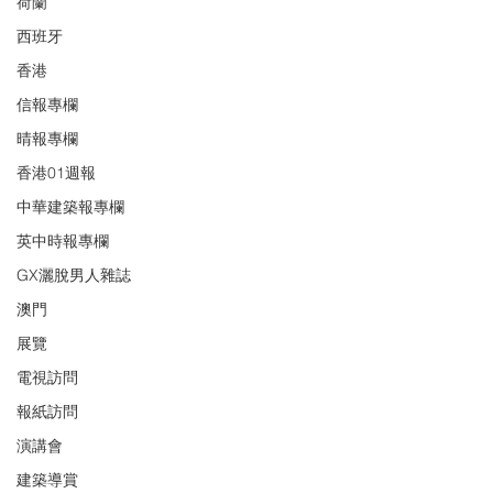
荷蘭
西班牙
香港
信報專欄
晴報專欄
香港01週報
中華建築報專欄
英中時報專欄
GX灑脫男人雜誌
澳門
展覽
電視訪問
報紙訪問
演講會
建築導賞