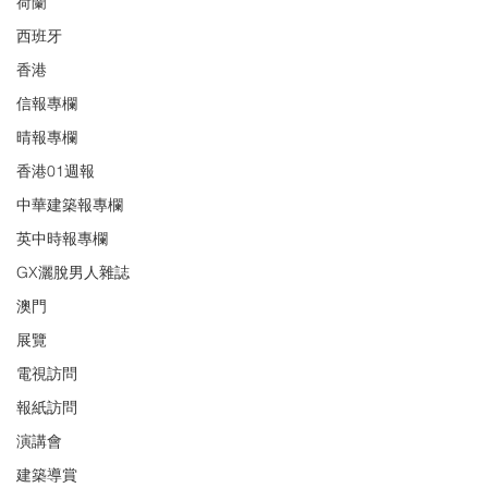
荷蘭
西班牙
香港
信報專欄
晴報專欄
香港01週報
中華建築報專欄
英中時報專欄
GX灑脫男人雜誌
澳門
展覽
電視訪問
報紙訪問
演講會
建築導賞