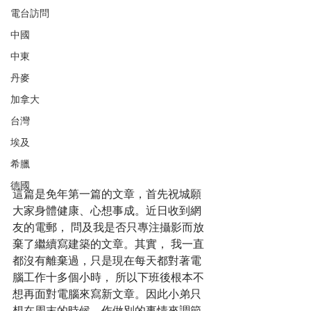
電台訪問
中國
中東
丹麥
加拿大
台灣
埃及
希臘
德國
這篇是免年第一篇的文章，首先祝城願
大家身體健康、心想事成。近日收到網
友的電郵， 問及我是否只專注攝影而放
棄了繼續寫建築的文章。其實， 我一直
都沒有離棄過，只是現在每天都對著電
腦工作十多個小時， 所以下班後根本不
想再面對電腦來寫新文章。因此小弟只
想在周末的時候，作做別的事情來調節