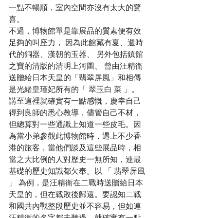
一點不暢順，室內空間亦沒有太大的驚
喜。
不過，博物館單是靠展品的質素便有效
足夠的叫座力， 因為此館藏有夏、週時
代的銅器、漢朝的玉器、 另外包括鎮館
之寶的清版的清明上河圖、 曾由汪精衛
送贈給日本天皇的「翡翠屏風」和相傳
是光緒皇瑾妃所有的「 翠玉白 菜 」。
講至這裡就確實有一點感慨，慶幸自己
得到良師的悉心教導，儘管自己不材，
但總算對一些通識上知道一些皮毛。因
為當小弟參觀此博物館時，遇上不少香
港的旅客，當他們談及這些展品時，相
當之大比例的人對歷史一無所知，連最
基礎的歷史知識都欠奉。以 「 翡翠屏風 
」 為例，是汪精衛在二戰時送贈給日本
天皇的，但在戰敗後歸還。要認知二戰
和國共內戰整段歷史並不容易，但如連
汪精衛的名字都未聽過，就確實有一點