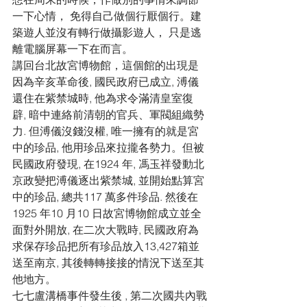
一下心情， 免得自己做個行厭個行。建
築遊人並沒有轉行做攝影遊人， 只是逃
離電腦屏幕一下在而言。
講回台北故宮博物館，這個館的出現是
因為辛亥革命後, 國民政府已成立, 溥儀
還住在紫禁城時, 他為求令滿清皇室復
辟, 暗中連絡前清朝的官兵、軍閥組織勢
力. 但溥儀沒錢沒權, 唯一擁有的就是宮
中的珍品, 他用珍品來拉攏各勢力。但被
民國政府發現, 在1924 年, 馮玉祥發動北
京政變把溥儀逐出紫禁城, 並開始點算宮
中的珍品, 總共117 萬多件珍品. 然後在
1925 年10 月10 日故宮博物館成立並全
面對外開放, 在二次大戰時, 民國政府為
求保存珍品把所有珍品放入13,427箱並
送至南京, 其後轉轉接接的情況下送至其
他地方。
七七盧溝橋事件發生後 , 第二次國共內戰