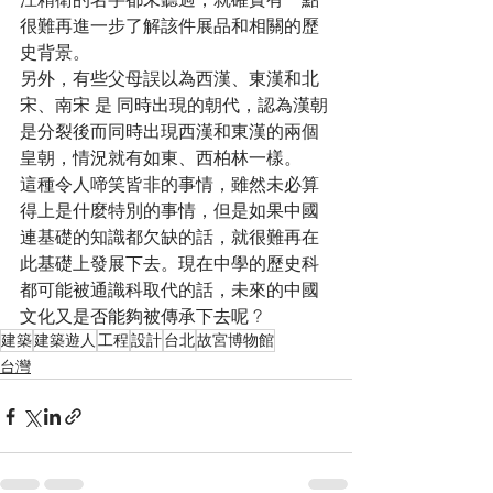
很難再進一步了解該件展品和相關的歷
史背景。
另外，有些父母誤以為西漢、東漢和北
宋、南宋 是 同時出現的朝代，認為漢朝
是分裂後而同時出現西漢和東漢的兩個
皇朝，情況就有如東、西柏林一樣。
這種令人啼笑皆非的事情，雖然未必算
得上是什麼特別的事情，但是如果中國
連基礎的知識都欠缺的話，就很難再在
此基礎上發展下去。現在中學的歷史科
都可能被通識科取代的話，未來的中國
文化又是否能夠被傳承下去呢 ?
建築
建築遊人
工程
設計
台北
故宮博物館
台灣