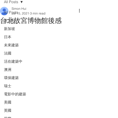
All Posts
Simon Hui
All Posts
Jul 15, 2021
3 min read
台北故宮博物館後感
意大利
新加坡
日本
未來建築
法國
活在建築中
澳洲
環保建築
瑞士
電影中的建築
美國
英國