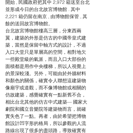
開始 , 民國政府把其中 2,972 箱送至台北
並形成今日的台北故宮博物館 . 其中 
2,221 箱仍留在南京 , 由博物館保管 , 其
餘的送回故宮博物館。
台北故宮博物館樓高三層，分東西兩
翼，建築的外形是仿古的中國帝皇式建
築，當然是保留中軸方式的設計，不過
入口大堂只是單層高的空間，相對地欠
一些殿堂級的氣派，而且入口大部份的
面積都是用作中央樓梯，所以人視覺上
的景深較淺。另外，可能由於外牆材料
和顏色的關係，確實令人聯想這建築物
像廟宇或道觀，而不像博物館或相關的
仿故建築，感覺確實有一點新舊不合，
相比台北其他的仿古中式建築— 國家大
劇院和國立音樂院等建築物而言，就確
實失色了一點。再者，由於希望把博物
館設計凹字形的格局，所以參觀的人流
路線出現了很多的盡頭路，導致確實有