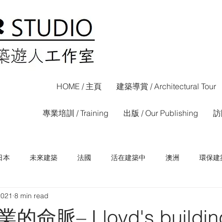
HOME / 主頁
建築導賞 / Architectural Tour
專業培訓 / Training
出版 / Our Publishing
訪問
日本
未來建築
法國
活在建築中
澳洲
環保建
2021
8 min read
荷蘭
西班牙
香港
信報專欄
晴報專欄
命脈– Lloyd's buildin