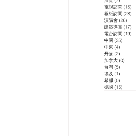
展覽
(7)
7 posts
電視訪問
(15)
15
報紙訪問
(28)
28
演講會
(26)
26 p
建築導賞
(17)
17
電台訪問
(19)
19
中國
(35)
35 pos
中東
(4)
4 posts
丹麥
(2)
2 posts
加拿大
(0)
0 pos
台灣
(5)
5 posts
埃及
(1)
1 post
希臘
(0)
0 posts
德國
(15)
15 pos