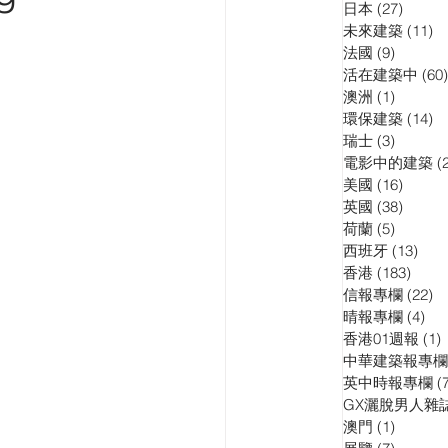
日本
(27)
27 pos
訪問
演講會
未來建築
(11)
11
法國
(9)
9 posts
活在建築中
(60)
澳洲
(1)
1 post
環保建築
(14)
14
瑞士
(3)
3 posts
電影中的建築
(
美國
(16)
16 pos
英國
(38)
38 pos
荷蘭
(5)
5 posts
西班牙
(13)
13 p
香港
(183)
183 p
信報專欄
(22)
22
晴報專欄
(4)
4 p
香港01週報
(1)
1
中華建築報專欄
英中時報專欄
(
GX灑脫男人雜
澳門
(1)
1 post