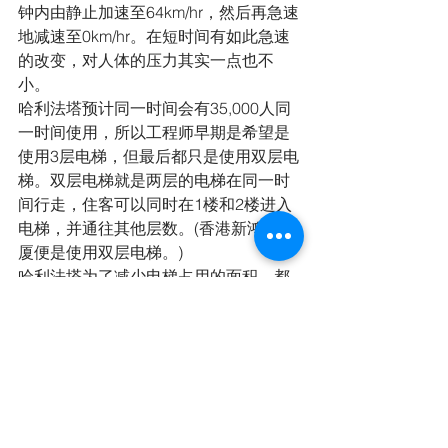
钟内由静止加速至64km/hr，然后再急速
地减速至0km/hr。在短时间有如此急速
的改变，对人体的压力其实一点也不
小。
哈利法塔预计同一时间会有35,000人同
一时间使用，所以工程师早期是希望是
使用3层电梯，但最后都只是使用双层电
梯。双层电梯就是两层的电梯在同一时
间行走，住客可以同时在1楼和2楼进入
电梯，并通往其他层数。(香港新鸿基大
厦便是使用双层电梯。)
哈利法塔为了减少电梯占用的面积，都
自然有转电梯的需要，但是为了满足载
客量，这大厦都需要设备57部电梯。
电梯
中東