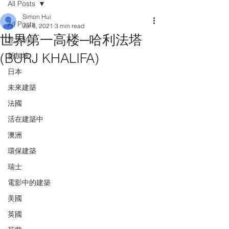
All Posts
Simon Hui
All Posts
Jul 6, 2021
3 min read
世界第一高楼─哈利法塔
意大利
(BURJ KHALIFA)
新加坡
日本
未來建築
法國
活在建築中
澳洲
環保建築
瑞士
電影中的建築
美國
英國