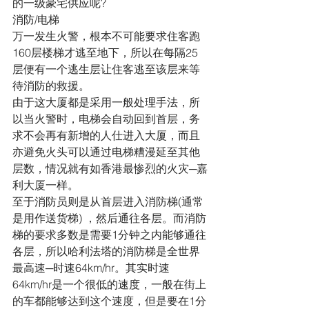
的一级豪宅供应呢?
消防/电梯
万一发生火警，根本不可能要求住客跑
160层楼梯才逃至地下，所以在每隔25
层便有一个逃生层让住客逃至该层来等
待消防的救援。
由于这大厦都是采用一般处理手法，所
以当火警时，电梯会自动回到首层，务
求不会再有新增的人仕进入大厦，而且
亦避免火头可以通过电梯糟漫延至其他
层数，情况就有如香港最惨烈的火灾─嘉
利大厦一样。
至于消防员则是从首层进入消防梯(通常
是用作送货梯) ，然后通往各层。而消防
梯的要求多数是需要1分钟之内能够通往
各层，所以哈利法塔的消防梯是全世界
最高速─时速64km/hr。其实时速
64km/hr是一个很低的速度，一般在街上
的车都能够达到这个速度，但是要在1分