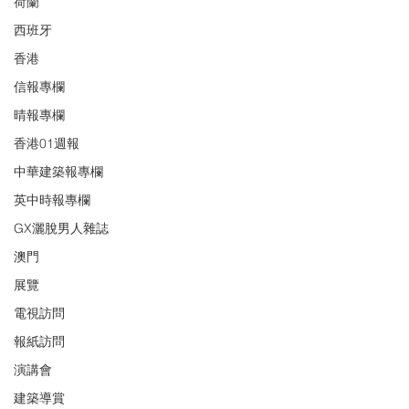
荷蘭
西班牙
香港
信報專欄
晴報專欄
香港01週報
中華建築報專欄
英中時報專欄
GX灑脫男人雜誌
澳門
展覽
電視訪問
報紙訪問
演講會
建築導賞