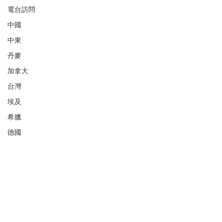
電台訪問
中國
中東
丹麥
加拿大
台灣
埃及
希臘
德國