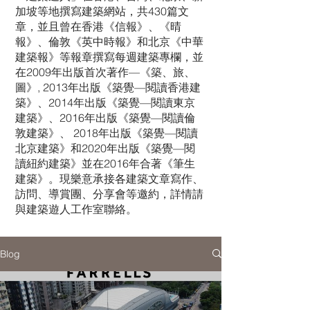
加坡等地撰寫建築網站，共430篇文
章，並且曾在香港《信報》、《晴
報》、倫敦《英中時報》和北京《中華
建築報》等報章撰寫每週建築專欄，並
在2009年出版首次著作—《築、旅、
圖》, 2013年出版《築覺—閱讀香港建
築》、2014年出版《築覺—閱讀東京
建築》、2016年出版《築覺—閱讀倫
敦建築》、 2018年出版《築覺—閱讀
北京建築》和2020年出版《築覺—閱
讀紐約建築》並在2016年合著《筆生
建築》。現樂意承接各建築文章寫作、
訪問、導賞團、分享會等邀約，詳情請
與建築遊人工作室聯絡。
Blog