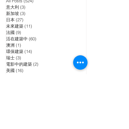
All Posts
(524)
524 posts
意大利
(3)
3 posts
新加坡
(3)
3 posts
日本
(27)
27 posts
未來建築
(11)
11 posts
法國
(9)
9 posts
活在建築中
(60)
60 posts
澳洲
(1)
1 post
環保建築
(14)
14 posts
瑞士
(3)
3 posts
電影中的建築
(2)
2 posts
美國
(16)
16 posts
英國
(38)
38 posts
荷蘭
(5)
5 posts
西班牙
(13)
13 posts
香港
(183)
183 posts
信報專欄
(22)
22 posts
晴報專欄
(4)
4 posts
香港01週報
(1)
1 post
中華建築報專欄
(22)
22 posts
英中時報專欄
(74)
74 posts