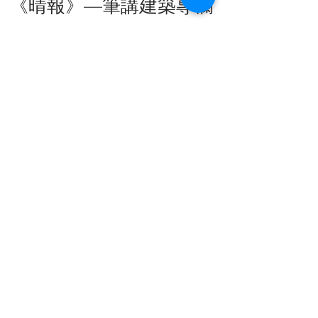
《晴報》—筆講建築專欄
筆講建築專欄是一群熱心的建築師為
「香港建築中心」於《晴報》撰寫的專
欄，務求與公眾分享建築界的趣事及人
生百態。
more.....