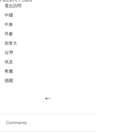
電台訪問
中國
中東
丹麥
加拿大
台灣
埃及
希臘
德國
Comments
竹棚與鋼棚