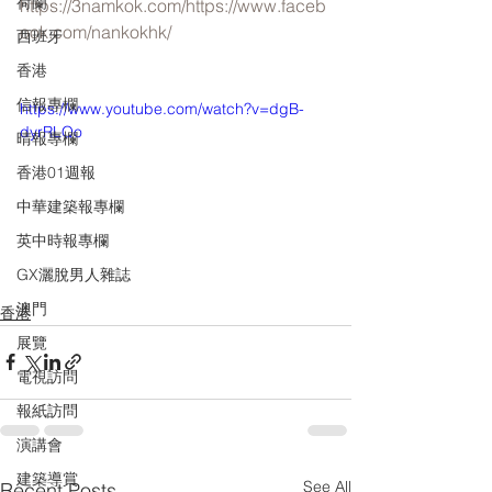
荷蘭
https://3namkok.com/
https://www.faceb
ook.com/nankokhk/
西班牙
香港
信報專欄
https://www.youtube.com/watch?v=dgB-
dyrRLQo
晴報專欄
香港01週報
中華建築報專欄
英中時報專欄
GX灑脫男人雜誌
澳門
香港
展覽
電視訪問
報紙訪問
演講會
建築導賞
See All
Recent Posts