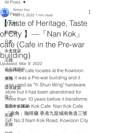
All Posts
Simon Hui
All Posts
Feb 13, 2022
1 min read
【Taste of Heritage, Taste
意大利
of City 】—「Nan Kok」
新加坡
日本
cafe (Cafe in the Pre-war
未來建築
building)
法國
Updated:
Mar 9, 2022
活在建築中
Nan Kok cafe locates at the Kowloon 
city, it was a Pre-war building and it 
澳洲
was used as "Yi Shun Wing" hardware 
環保建築
store but it has been abandoned for 
瑞士
more than 10 years before it transforms 
to be a Nan Kok Cafe  Nan Kok Cafe 
電影中的建築
「南角」咖啡廳 香港九龍城南角道三號 
美國
G/F No.3 Nam Kok Road, Kowloon City 
英國