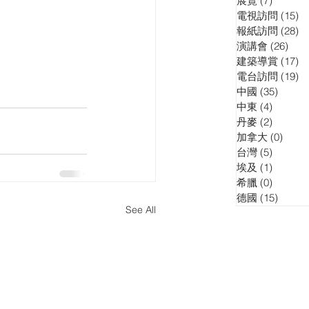
展覽
(7)
7 posts
電視訪問
(15)
15
報紙訪問
(28)
28
演講會
(26)
26 p
建築導賞
(17)
17
電台訪問
(19)
19
中國
(35)
35 pos
中東
(4)
4 posts
丹麥
(2)
2 posts
加拿大
(0)
0 pos
台灣
(5)
5 posts
埃及
(1)
1 post
希臘
(0)
0 posts
德國
(15)
15 pos
See All