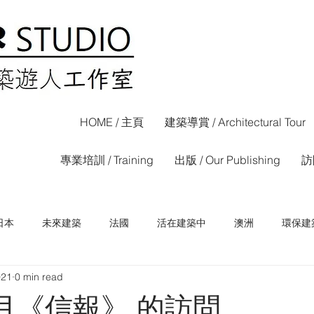
HOME / 主頁
建築導賞 / Architectural Tour
專業培訓 / Training
出版 / Our Publishing
訪問
日本
未來建築
法國
活在建築中
澳洲
環保建
021
0 min read
荷蘭
西班牙
香港
信報專欄
晴報專欄
3月《信報》 的訪問