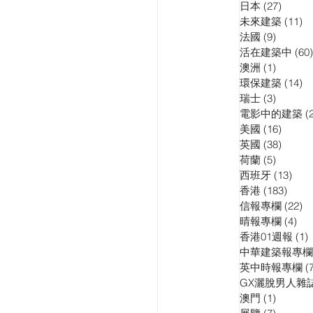
日本
(27)
27 pos
訪問
演講會
未來建築
(11)
11
法國
(9)
9 posts
活在建築中
(60)
澳洲
(1)
1 post
環保建築
(14)
14
瑞士
(3)
3 posts
電影中的建築
(
美國
(16)
16 pos
英國
(38)
38 pos
荷蘭
(5)
5 posts
西班牙
(13)
13 p
香港
(183)
183 p
信報專欄
(22)
22
晴報專欄
(4)
4 p
香港01週報
(1)
1
中華建築報專欄
英中時報專欄
(
GX灑脫男人雜
澳門
(1)
1 post