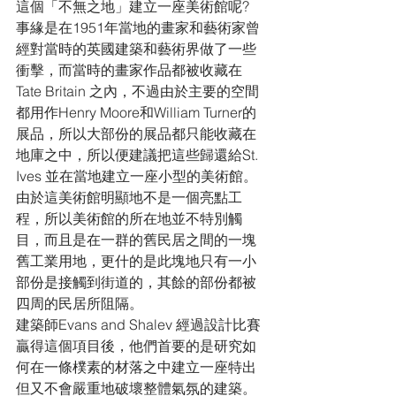
這個「不無之地」建立一座美術館呢?
事緣是在1951年當地的畫家和藝術家曾
經對當時的英國建築和藝術界做了一些
衝擊，而當時的畫家作品都被收藏在
Tate Britain 之內，不過由於主要的空間
都用作Henry Moore和William Turner的
展品，所以大部份的展品都只能收藏在
地庫之中，所以便建議把這些歸還給St. 
Ives 並在當地建立一座小型的美術館。
由於這美術館明顯地不是一個亮點工
程，所以美術館的所在地並不特別觸
目，而且是在一群的舊民居之間的一塊
舊工業用地，更什的是此塊地只有一小
部份是接觸到街道的，其餘的部份都被
四周的民居所阻隔。
建築師Evans and Shalev 經過設計比賽
贏得這個項目後，他們首要的是研究如
何在一條樸素的材落之中建立一座特出
但又不會嚴重地破壞整體氣氛的建築。