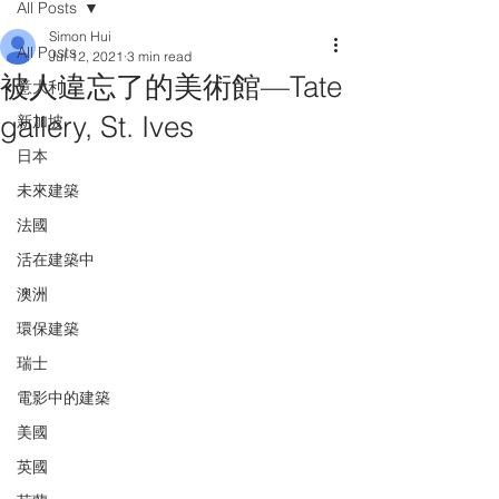
All Posts
Simon Hui
All Posts
Jul 12, 2021
3 min read
被人違忘了的美術館—Tate
意大利
gallery, St. Ives
新加坡
日本
未來建築
法國
活在建築中
澳洲
環保建築
瑞士
電影中的建築
美國
英國