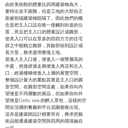
由於美術館的體量比四周建築物為大，
要特出並不困難，但是工地的大部份正
面被前端建築物阻隔了。因此他們的概
念是把主入口設在唯一接觸到街道的位
置，而且把主入口的體量設計成圓形，
使其入口可以在眾多的四四方方的住宅
群之中能鶴立雞群，其餘部份則設計成
長方形，務求盡用整塊土地。
當進入主入口後，便進入一個雙層高的
中庭，然後經過走廊便進入商店和主入
口，經過樓梯便進入上層的展覽空間，
整個設計最大的重點其實是主入口的圓
形空間。在圓形空間這處，如果你向內
望便是不同層數的展品，但如果你向外
望便是Celtic sea 的醉人景色，這樣的空
間在頂層的餐廳和平台花園都會出現。
這亦是建築師設計精要所在，務求把藝
術品能通過建築空間與四周的環境融在
一起。