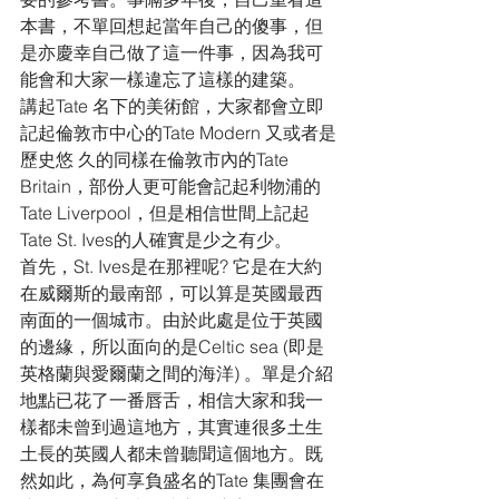
本書，不單回想起當年自己的傻事，但
是亦慶幸自己做了這一件事，因為我可
能會和大家一樣違忘了這樣的建築。
講起Tate 名下的美術館，大家都會立即
記起倫敦市中心的Tate Modern 又或者是
歷史悠 久的同樣在倫敦市內的Tate 
Britain，部份人更可能會記起利物浦的
Tate Liverpool，但是相信世間上記起
Tate St. Ives的人確實是少之有少。 
首先，St. Ives是在那裡呢? 它是在大約
在威爾斯的最南部，可以算是英國最西
南面的一個城市。由於此處是位于英國
的邊緣，所以面向的是Celtic sea (即是
英格蘭與愛爾蘭之間的海洋) 。單是介紹
地點已花了一番唇舌，相信大家和我一
樣都未曾到過這地方，其實連很多土生
土長的英國人都未曾聽聞這個地方。既
然如此，為何享負盛名的Tate 集團會在