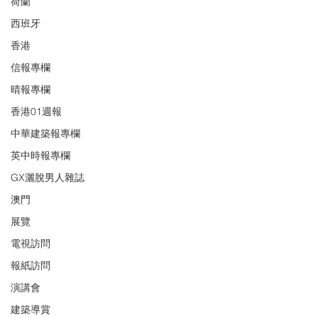
荷蘭
西班牙
香港
信報專欄
晴報專欄
香港01週報
中華建築報專欄
英中時報專欄
GX灑脫男人雜誌
澳門
展覽
電視訪問
報紙訪問
演講會
建築導賞