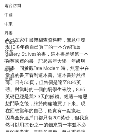
電台訪問
中國
中東
丹麥
今日在家中書架翻查資料時，無意中發
加拿大
現10多年前自己買了的一本介紹Tate 
台灣
gallery, St. Ives的書，這本書是我第一本
埃及
在英國買的書，記起當年大學一年級與
同學一同參觀Tate Modern 時，無意中在
希臘
當處的書店看到這本書。這本書雖然很
德國
薄、只有50頁，但售價是達至8.95英
磅。對當時的一個的窮學生來說，8.95
英磅已經是我2-3天的飯錢。經過一輪思
想鬥爭之後，終於肉痛地買了下來。現
在回想當年的自己，確實有一點瘋狂，
因為全身連戶口都只有200英磅，但我竟
然可以用20份之一的錢來買一本並不必
要的參考書。事隔多年後，自己重看這