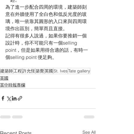
為了進一步配合四周的環境，建築師刻
意在外牆使用了全白色和低反光度的玻
璃，唯一依靠其圓形的入口來與四周環
境作出區別，簡單而且直接。
記得有很多人說過，如果你要推銷一個
設計時，你不可能只有一個selling 
point，但是如果用得合適的話，有時一
個selling point 便足夠。
建築師
工程
許允恆
築覺
英國
St. Ives
Tate gallery
英國
英中時報專欄
See All
Recent Posts