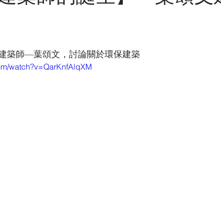
GX灑脫男人雜誌
澳門
展覽
電視訪問
報紙
建築師—葉頌文，討論關於環保建築
中東
com/watch?v=QarKnfAlqXM