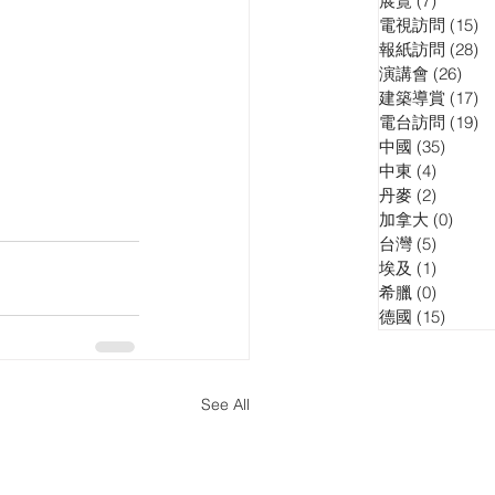
展覽
(7)
7 posts
電視訪問
(15)
15
報紙訪問
(28)
28
演講會
(26)
26 p
建築導賞
(17)
17
電台訪問
(19)
19
中國
(35)
35 pos
中東
(4)
4 posts
丹麥
(2)
2 posts
加拿大
(0)
0 pos
台灣
(5)
5 posts
埃及
(1)
1 post
希臘
(0)
0 posts
德國
(15)
15 pos
See All