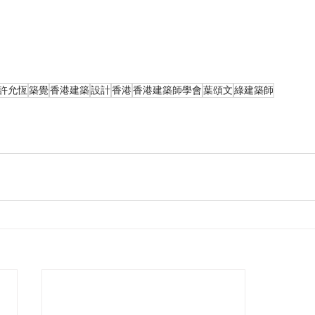
許允恆
築覺
香港建築
設計
香港
香港建築師學會
葉頌文
綠建築師