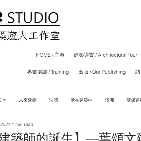
HOME / 主頁
建築導賞 / Architectural Tour
專業培訓 / Training
出版 / Our Publishing
訪問
日本
未來建築
法國
活在建築中
澳洲
環保建
 2021
1 min read
荷蘭
西班牙
香港
信報專欄
晴報專欄
建築師的誕生】—葉頌文