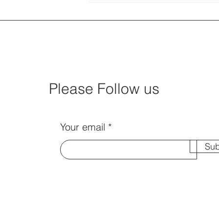
古蹟雷生春
Please Follow us
Your email
Sub