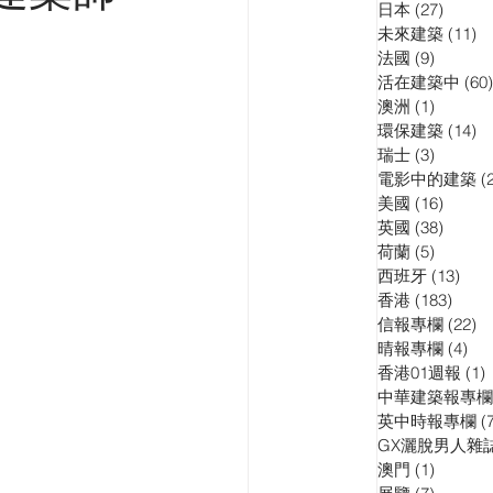
日本
(27)
27 pos
訪問
演講會
未來建築
(11)
11
法國
(9)
9 posts
活在建築中
(60)
澳洲
(1)
1 post
環保建築
(14)
14
瑞士
(3)
3 posts
電影中的建築
(
美國
(16)
16 pos
英國
(38)
38 pos
荷蘭
(5)
5 posts
西班牙
(13)
13 p
香港
(183)
183 p
信報專欄
(22)
22
晴報專欄
(4)
4 p
香港01週報
(1)
1
中華建築報專欄
英中時報專欄
(
GX灑脫男人雜
澳門
(1)
1 post