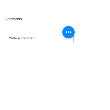
Comments
中環建築深度遊
Write a comment...
尖沙咀建築+ iPh
團
All Posts
(524)
524 posts
意大利
(3)
3 posts
新加坡
(3)
3 posts
日本
(27)
27 posts
未來建築
(11)
11 posts
法國
(9)
9 posts
活在建築中
(60)
60 posts
澳洲
(1)
1 post
環保建築
(14)
14 posts
瑞士
(3)
3 posts