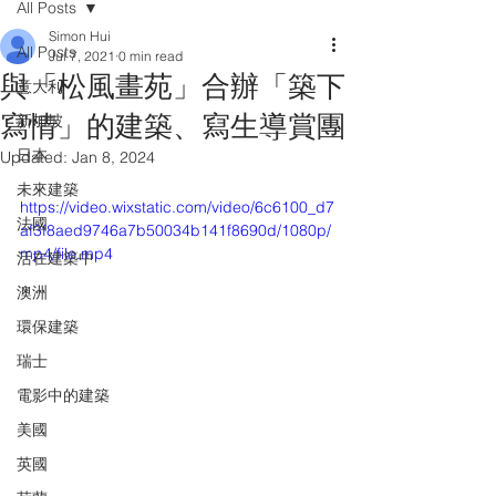
All Posts
Simon Hui
All Posts
Jul 7, 2021
0 min read
與「松風畫苑」合辦「築下
意大利
寫情」的建築、寫生導賞團
新加坡
日本
Updated:
Jan 8, 2024
未來建築
https://video.wixstatic.com/video/6c6100_d7
法國
af3f8aed9746a7b50034b141f8690d/1080p/
mp4/file.mp4
活在建築中
澳洲
環保建築
瑞士
電影中的建築
美國
英國