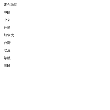
電台訪問
中國
中東
丹麥
加拿大
台灣
埃及
希臘
德國