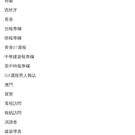
荷蘭
西班牙
香港
信報專欄
晴報專欄
香港01週報
中華建築報專欄
英中時報專欄
GX灑脫男人雜誌
澳門
展覽
電視訪問
報紙訪問
演講會
建築導賞