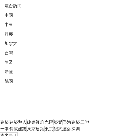
電台訪問
中國
中東
丹麥
加拿大
台灣
埃及
希臘
德國
建築
建築遊人
建築師
許允恆
築覺
香港建築
三聯
一本
倫敦建築
東京建築
東京
紐約建築
深圳
本來書店