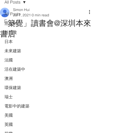
All Posts
Simon Hui
All Posts
Jul 7, 2021
0 min read
「築覺」讀書會@深圳本來
意大利
書店
新加坡
日本
未來建築
法國
活在建築中
澳洲
環保建築
瑞士
電影中的建築
美國
英國