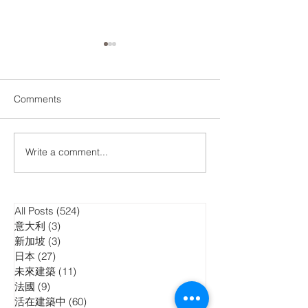
Comments
台北國際書展
Write a comment...
《紙筆·香港》 x 建築遊
人：城市觀察與建築設計
新書分享會
All Posts
(524)
524 posts
意大利
(3)
3 posts
新加坡
(3)
3 posts
日本
(27)
27 posts
未來建築
(11)
11 posts
法國
(9)
9 posts
活在建築中
(60)
60 posts