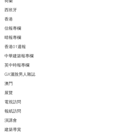
荷蘭
西班牙
香港
信報專欄
晴報專欄
香港01週報
中華建築報專欄
英中時報專欄
GX灑脫男人雜誌
澳門
展覽
電視訪問
報紙訪問
演講會
建築導賞