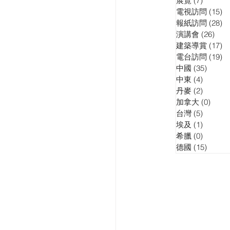
展覽
(7)
7 posts
電視訪問
(15)
15
報紙訪問
(28)
28
演講會
(26)
26 p
建築導賞
(17)
17
電台訪問
(19)
19
中國
(35)
35 pos
中東
(4)
4 posts
丹麥
(2)
2 posts
加拿大
(0)
0 pos
台灣
(5)
5 posts
埃及
(1)
1 post
希臘
(0)
0 posts
德國
(15)
15 pos