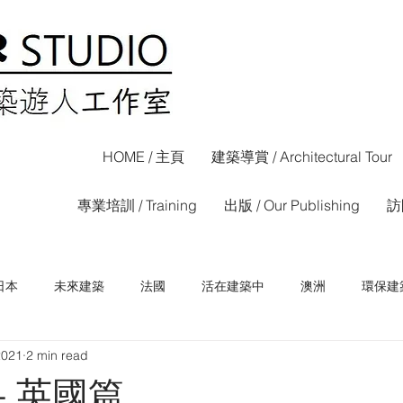
HOME / 主頁
建築導賞 / Architectural Tour
專業培訓 / Training
出版 / Our Publishing
訪問
日本
未來建築
法國
活在建築中
澳洲
環保建
2021
2 min read
荷蘭
西班牙
香港
信報專欄
晴報專欄
- 英國篇