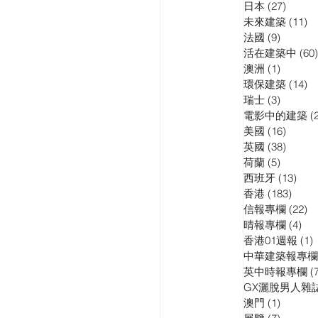
日本
(27)
27 pos
訪問
演講會
未來建築
(11)
11
法國
(9)
9 posts
活在建築中
(60)
澳洲
(1)
1 post
環保建築
(14)
14
瑞士
(3)
3 posts
電影中的建築
(
美國
(16)
16 pos
英國
(38)
38 pos
荷蘭
(5)
5 posts
西班牙
(13)
13 p
香港
(183)
183 p
信報專欄
(22)
22
晴報專欄
(4)
4 p
香港01週報
(1)
1
中華建築報專欄
英中時報專欄
(
GX灑脫男人雜
澳門
(1)
1 post