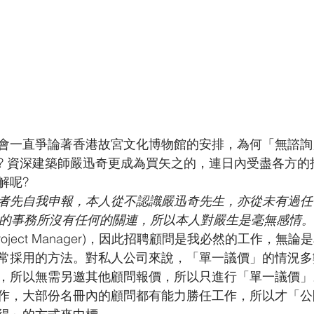
會一直爭論著香港故宮文化博物館的安排，為何「無諮詢
? 資深建築師嚴迅奇更成為買矢之的，連日內受盡各方的
解呢?
者先自我申報，本人從不認識嚴迅奇先生，亦從未有過任
生的事務所沒有任何的關連，所以本人對嚴生是毫無感情
oject Manager)，因此招聘顧問是我必然的工作，無
常採用的方法。對私人公司來說，「單一議價」的情況多
，所以無需另邀其他顧問報價，所以只進行「單一議價」
作，大部份名冊內的顧問都有能力勝任工作，所以才「公