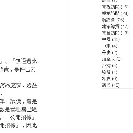
展覽
(7)
7 posts
電視訪問
(15)
15
報紙訪問
(28)
28
演講會
(26)
26 p
建築導賞
(17)
17
電台訪問
(19)
19
中國
(35)
35 pos
中東
(4)
4 posts
丹麥
(2)
2 posts
加拿大
(0)
0 pos
」、「無通過比
台灣
(5)
5 posts
指責，事件已去
埃及
(1)
1 post
希臘
(0)
0 posts
何的交談，過往
德國
(15)
15 pos
。）
論是單一議價，還是
數是管理層已經
。「公開招標」
開招標」，因此