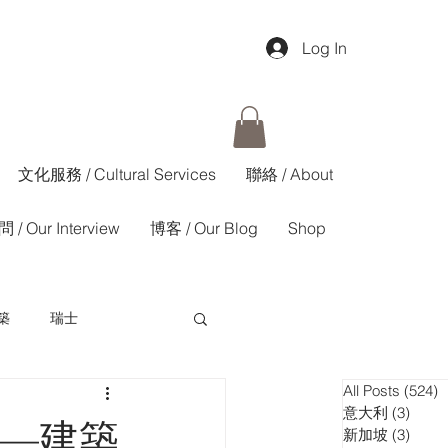
Log In
文化服務 / Cultural Services
聯絡 / About
 / Our Interview
博客 / Our Blog
Shop
築
瑞士
All Posts
(524)
5
香港01週報
意大利
(3)
3 pos
報—建築
新加坡
(3)
3 pos