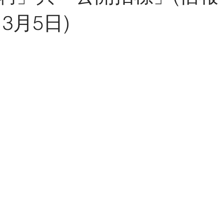
GX灑脫男人雜誌
澳門
展覽
電視訪問
報紙
3月5日)
中東