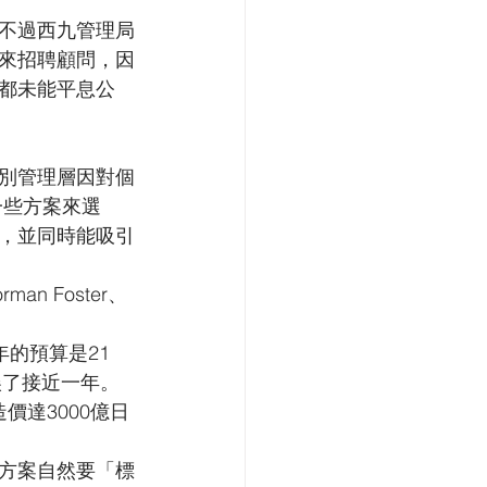
不過西九管理局
來招聘顧問，因
都未能平息公
別管理層因對個
一些方案來選
，並同時能吸引
 Foster、
年的預算是21
誤了接近一年。
價達3000億日
方案自然要「標