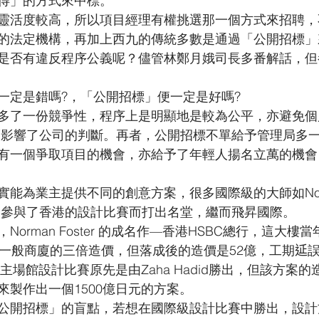
得」的方式來中標。
靈活度較高，所以項目經理有權挑選那一個方式來招聘，
的法定機構，再加上西九的傳統多數是通過「公開招標」
是否有違反程序公義呢？儘管林鄭月娥司長多番解話，但
一定是錯嗎?，「公開招標」便一定是好嗎?
多了一份競爭性，程序上是明顯地是較為公平，亦避免個
而影響了公司的判斷。再者，公開招標不單給予管理局多
有一個爭取項目的機會，亦給予了年輕人揚名立萬的機會
能為業主提供不同的創意方案，很多國際級的大師如Norman
都是因為參與了香港的設計比賽而打出名堂，繼而飛昇國際。
orman Foster 的成名作—香港HSBC總行，這大樓當
代一般商廈的三倍造價，但落成後的造價是52億，工期𨒂
主場館設計比賽原先是由Zaha Hadid勝出，但該方案的造
來製作出一個1500億日元的方案。
公開招標」的盲點，若想在國際級設計比賽中勝出，設計