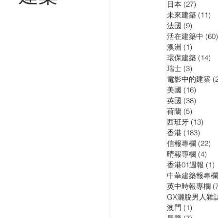
日本
(27)
27 pos
訪問
演講會
未來建築
(11)
11
法國
(9)
9 posts
活在建築中
(60)
澳洲
(1)
1 post
環保建築
(14)
14
瑞士
(3)
3 posts
電影中的建築
(
美國
(16)
16 pos
英國
(38)
38 pos
荷蘭
(5)
5 posts
西班牙
(13)
13 p
香港
(183)
183 p
信報專欄
(22)
22
晴報專欄
(4)
4 p
香港01週報
(1)
1
中華建築報專欄
英中時報專欄
(
GX灑脫男人雜
澳門
(1)
1 post