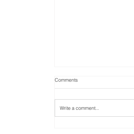
Comments
Write a comment...
【優遊記】歷史大宅遊 - 法定
古蹟雷生春