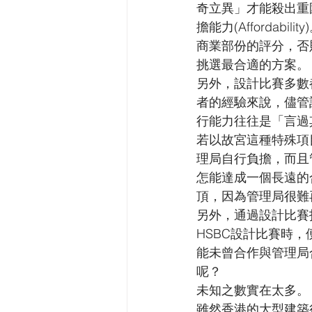
奇立異」才能殺出重圍，
擔能力(Affordabil
商業部份的評分，否
挑選最合適的方案。
另外，設計比賽多數
者的經驗來說，儘管
行能力往往是「言過
若以故宮這種特殊項
理局自行負擔，而且
怎能達成一個長遠的
頂，因為管理局很難
另外，通過設計比賽找
HSBC設計比賽時
能未曾合作與管理局
呢？
未知之數實在太多。
雖然香港的大型建築