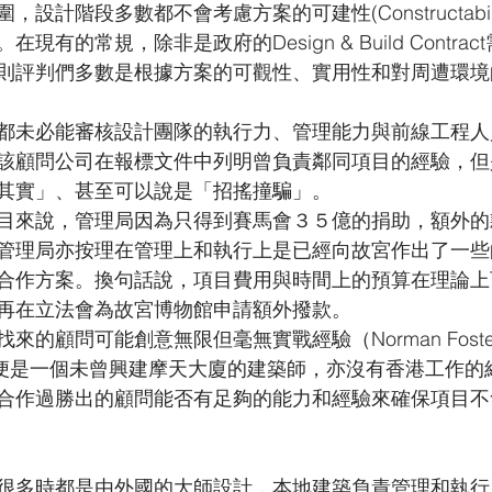
設計階段多數都不會考慮方案的可建性(Constructabil
ity)。在現有的常規，除非是政府的Design & Build Cont
則評判們多數是根據方案的可觀性、實用性和對周遭環境
都未必能審核設計團隊的執行力、管理能力與前線工程人
該顧問公司在報標文件中列明曾負責鄰同項目的經驗，但
其實」、甚至可以說是「招搖撞騙」。
目來說，管理局因為只得到賽馬會３５億的捐助，額外的
管理局亦按理在管理上和執行上是已經向故宮作出了一些
合作方案。換句話說，項目費用與時間上的預算在理論上
再在立法會為故宮博物館申請額外撥款。
來的顧問可能創意無限但毫無實戰經驗（Norman Fost
，便是一個未曾興建摩天大廈的建築師，亦沒有香港工作的
合作過勝出的顧問能否有足夠的能力和經驗來確保項目不
很多時都是由外國的大師設計，本地建築負責管理和執行