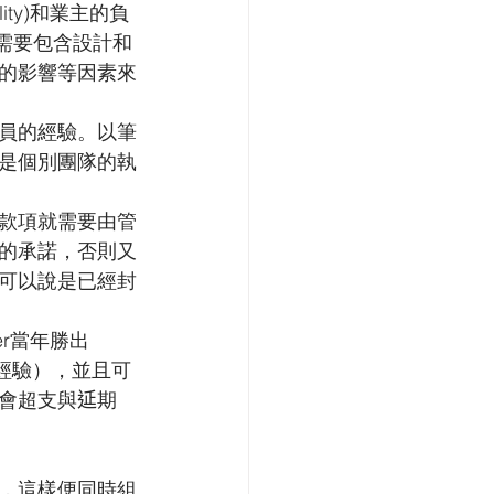
ity)和業主的負
ract需要包含設計和
的影響等因素來
員的經驗。以筆
是個別團隊的執
款項就需要由管
的承諾，否則又
可以說是已經封
er當年勝出
經驗），並且可
會超支與𨒂期
，這樣便同時組