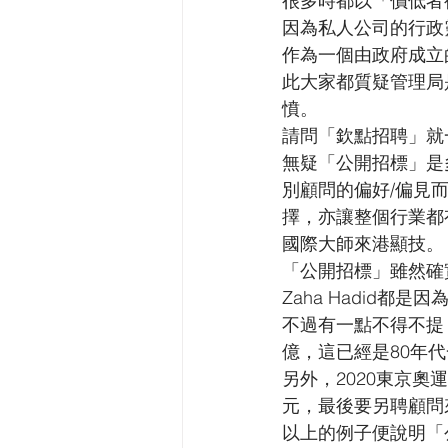
很多時都以「價低者
因為私人公司的行政
作為一個由政府成立
此大家都質疑管理局
憤。
請問「欽點招聘」就
無疑「公開招標」是
別顧問的偏好/偏見
擇，亦讓整個行業都
國際大師來港顯技。
「公開招標」雖然確實
Zaha Hadid
不過有一點不得不提，N
億，這已經是80年
另外，2020東京奧運
元，最後要另聘顧問
以上的例子便說明「