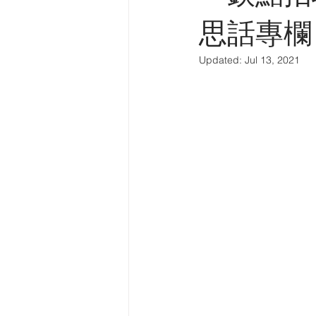
中華建築報專欄
英中時報專欄
思話專欄 
Updated:
Jul 13, 2021
建築導賞
電台訪問
中國