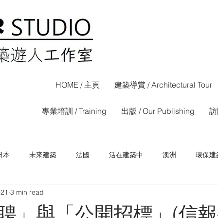
HOME / 主頁
建築導賞 / Architectural Tour
專業培訓 / Training
出版 / Our Publishing
訪問
日本
未來建築
法國
活在建築中
澳洲
環保建
021
3 min read
荷蘭
西班牙
香港
信報專欄
晴報專欄
聘」與「公開招標」(信