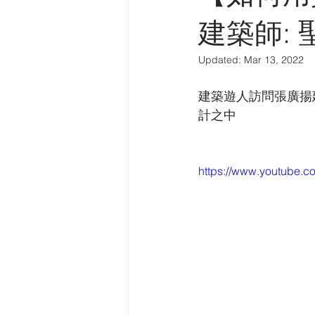
中華建築報專欄
英中時報專欄
建築師:
Updated:
Mar 13, 2022
建築導賞
電台訪問
中國
建築遊人訪問張廣揚
計之中
https://www.youtube.