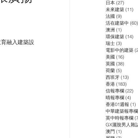
日本
(27)
27 pos
訪問
演講會
未來建築
(11)
11
法國
(9)
9 posts
活在建築中
(60)
澳洲
(1)
1 post
環保建築
(14)
14
教育融入建築設
瑞士
(3)
3 posts
電影中的建築
(
美國
(16)
16 pos
英國
(38)
38 pos
荷蘭
(5)
5 posts
西班牙
(13)
13 p
香港
(183)
183 p
信報專欄
(22)
22
晴報專欄
(4)
4 p
香港01週報
(1)
1
中華建築報專欄
英中時報專欄
(
GX灑脫男人雜
澳門
(1)
1 post