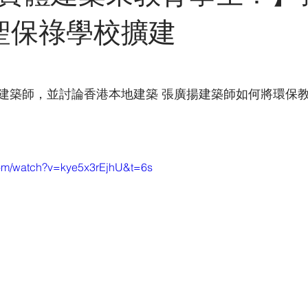
GX灑脫男人雜誌
澳門
展覽
電視訪問
報紙
 聖保祿學校擴建
中東
建築師，並討論香港本地建築 張廣揚建築師如何將環保
com/watch?v=kye5x3rEjhU&t=6s