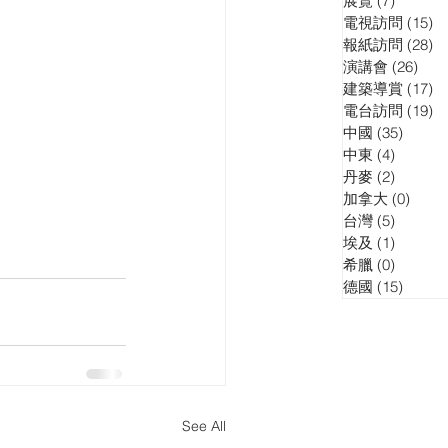
展覽
(7)
7 posts
電視訪問
(15)
15
報紙訪問
(28)
28
演講會
(26)
26 p
建築導賞
(17)
17
電台訪問
(19)
19
中國
(35)
35 pos
中東
(4)
4 posts
丹麥
(2)
2 posts
加拿大
(0)
0 pos
台灣
(5)
5 posts
埃及
(1)
1 post
希臘
(0)
0 posts
德國
(15)
15 pos
See All