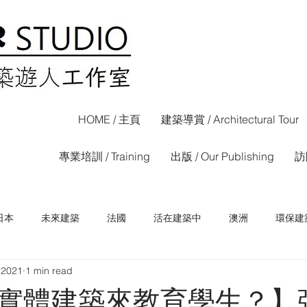
HOME / 主頁
建築導賞 / Architectural Tour
專業培訓 / Training
出版 / Our Publishing
訪問
日本
未來建築
法國
活在建築中
澳洲
環保建
 2021
1 min read
荷蘭
西班牙
香港
信報專欄
晴報專欄
實體建築來教育學生？】