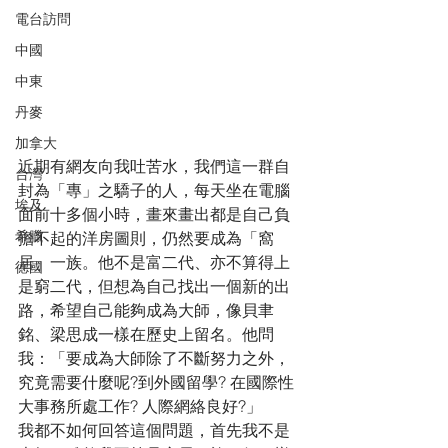
電台訪問
中國
中東
丹麥
加拿大
近期有網友向我吐苦水，我們這一群自
台灣
封為「專」之驕子的人，每天坐在電腦
埃及
面前十多個小時，畫來畫出都是自己負
希臘
擔不起的洋房圖則，仍然要成為「窩
居」一族。他不是富二代、亦不算得上
德國
是窮二代，但想為自己找出一個新的出
路，希望自己能夠成為大師，像貝聿
銘、梁思成一樣在歷史上留名。他問
我：「要成為大師除了不斷努力之外，
究竟需要什麼呢?到外國留學? 在國際性
大事務所處工作? 人際網絡良好?」
我都不如何回答這個問題，首先我不是