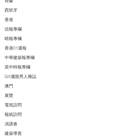
荷蘭
西班牙
香港
信報專欄
晴報專欄
香港01週報
中華建築報專欄
英中時報專欄
GX灑脫男人雜誌
澳門
展覽
電視訪問
報紙訪問
演講會
建築導賞