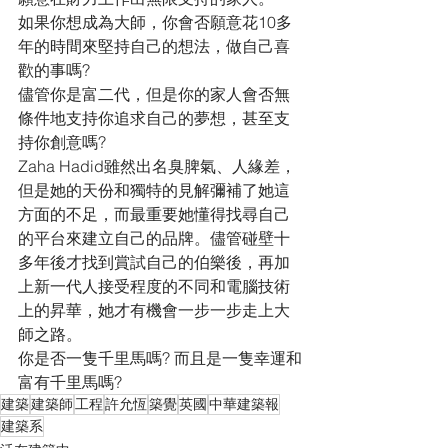
如果你想成為大師，你會否願意花10多
年的時間來堅持自己的想法，做自己喜
歡的事嗎?
儘管你是富二代，但是你的家人會否無
條件地支持你追求自己的夢想，甚至支
持你創意嗎?
Zaha Hadid雖然出名臭脾氣、人緣差，
但是她的天份和獨特的見解彌補了她這
方面的不足，而最重要她懂得找尋自己
的平台來建立自己的品牌。儘管碰壁十
多年後才找到賞試自己的伯樂後，再加
上新一代人接受程度的不同和電腦技術
上的昇華，她才有機會一步一步走上大
師之路。
你是否一隻千里馬嗎? 而且是一隻幸運和
富有千里馬嗎?
建築
建築師
工程
許允恆
築覺
英國
中華建築報
建築系