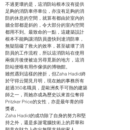
不過更壞的是，這消防站根本沒有提供
足夠的消防車停車位，亦沒有足夠的消
防的休息的空間，就算有都由於室內的
牆全部都是斜的，令大部分的室內空間
都用不到。最致命的一點，這建築設計
根本不能夠讓消防員盡快到達消防車，
無疑阻礙了救火的效率，甚至破壞了消
防員的工作流程，所以這消防站在使用
兩個月後便被迫另尋覓新的地方，這消
防站便唯有用作傢俱的博物館。
雖然遇到這樣的挫折，但Zaha Hadid終
於守得云開見月明，現在她的事務所有
超過350名職員，是歐洲炙手可熱的建築
師之一，而她亦成為歷史以來首位奪得
Pritzker Price的女性，亦是最年青的得
獎者。
Zaha Hadid的成功除了自身的努力和堅
持之外，還是多謝電腦技術上的昇華和
願意在財力上作出無限支持的家人。