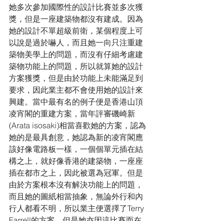
她多次參加國際性的設計比賽並多次獲
獎，但是一座建築物都沒有建成。因為
她的設計不單超級前衛，某個程度上可
以說是過於嚇人，而且她一向只注重建
築物美學上的問題，而沒有仔細考慮建
築物功能上的問題，所以就算她的設計
方案獲獎，但是由於功能上未能滿足到
要求，因此業主都不會使用她的設計來
興建。當中最有名的例子便是香港山頂
凌宵閣的重建方案，當年評審磯崎新
(Arata isosaki)相當喜歡她的方案，認為
她的是最具創意，她認為新的凌宵閣應
該好像電路板一樣，一個個單元插在結
構之上，就好像香港的建築物，一座座
插在都市之上，因此被選為冠軍。但是
由於方案根本沒有解決功能上的問題，
而且她的圖紙相當抽象，無論外行和內
行人都看不明，所以業主便選擇了Terry 
Farrell的方案，但是她亦因這比賽而在