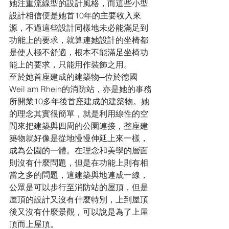
她注重流線型的設計風格，而這些小型
設計相信便是她首10年的主要收入來
源，不過這些設計同樣地未必能滿足到
功能上的要求，就算連她設計的坐椅都
是使人極不舒適，根本不能滿足坐椅功
能上的要求，只能用作裝飾之用。
至於她首座建成的建築物─位於德國
Weil am Rhein的消防站，亦是她的事務
所開業10多年後首座建成的建築物。她
的理念其實很簡單，就是利用線性的空
間來把建築與四周的公園連接，整座建
築物就好像是從地慢慢伸延上來一樣，
成為公園的一體。在理念和美學的層面
則沒有什麼問題，但是在功能上則有相
當之多的問題，這建築與地連成一線，
公眾是可以步行至消防站的屋頂，但是
屋頂的設計又沒有什麼特別，上到屋頂
後又沒有什麼景觀，可以說是為了上屋
頂而上屋頂。