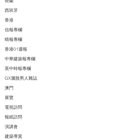
荷蘭
西班牙
香港
信報專欄
晴報專欄
香港01週報
中華建築報專欄
英中時報專欄
GX灑脫男人雜誌
澳門
展覽
電視訪問
報紙訪問
演講會
建築導賞