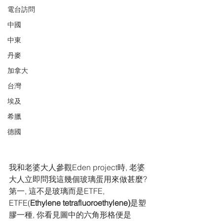
電台訪問
中國
中東
丹麥
加拿大
台灣
埃及
希臘
德國
我和老婆大人參觀Eden project時, 老婆
大人立即問我這幾個玻璃蛋用來做甚麼?
第一, 這不是玻璃而是ETFE, 
ETFE(
Ethylene tetrafluoroethylene)
是塑
膠一種, 你看見圖中的六角形格便是