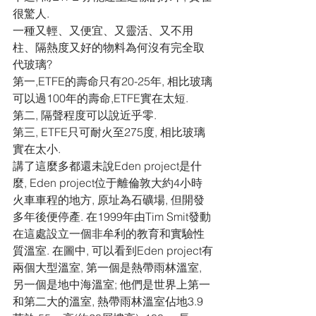
很驚人.
一種又輕、又便宜、又靈活、又不用
柱、隔熱度又好的物料為何沒有完全取
代玻璃?
第一,ETFE的壽命只有20-25年, 相比玻璃
可以過100年的壽命,ETFE實在太短.
第二, 隔聲程度可以說近乎零.
第三, ETFE只可耐火至275度, 相比玻璃
實在太小.
講了這麼多都還未說Eden project是什
麼, Eden project位于離倫敦大約4小時
火車車程的地方, 原址為石礦場, 但開發
多年後便停產. 在1999年由Tim Smit發動
在這處設立一個非牟利的教育和實驗性
質溫室. 在圖中, 可以看到Eden project有
兩個大型溫室, 第一個是熱帶雨林溫室, 
另一個是地中海溫室; 他們是世界上第一
和第二大的溫室, 熱帶雨林溫室佔地3.9