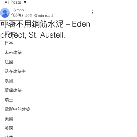
All Posts
Simon Hui
All Posts
Jul 18, 2021
3 min read
可否不用鋼筋水泥 – Eden
意大利
project, St. Austell.
新加坡
日本
未來建築
法國
活在建築中
澳洲
環保建築
瑞士
電影中的建築
美國
英國