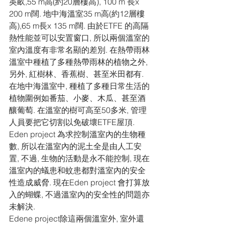
英畝,55 m高(約20層樓高), 100 m 長x 
200 m闊. 地中海溫室35 m高(約12層樓
高),65 m長x 135 m闊. 由於ETFE 的高隔
熱性能並可以安置窗口, 所以兩個溫室的
室內溫度有非常名顯的差別. 在熱帶雨林
溫室中種植了多種熱帶雨林的植物之外, 
另外, 紅樹林、香蕉樹、甚至米田都有. 
在地中海溫室中, 種植了多種日常生活的
植物圍例如番茄、小麥、木瓜、甚至酒
釀葡萄. 在溫室的樹可高至50多米, 管理
人員要把它切割以免破壞ETFE屋頂.
Eden project 為求控制溫室內的生物種
數, 所以在溫室內的泥土全是由人工安
置, 不過, 生物的活動是永不能控制, 現在
溫室內的蟻患和蚊患都對溫室內的安全
性造成威脅. 現在Eden project 會打算放
入的蝴蝶, 不過溫室內的安全性的問題亦
未解決.
Edene project除這兩個溫室外, 室外還