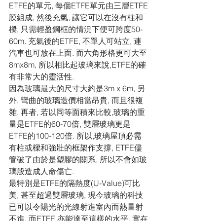
ETFE的單元, 每個ETFE單元由三層ETFE
膜組成, 然後充氣, 讓它可以在沒有柱和
樑, 只需輕盈鋼框的情況下便可跨度50-
60m. 充氣後的ETFE, 不單人可站立, 連
汽車也可放在上面. 而六角形格更可大至
8mx8m, 所以相比起玻璃來說,ETFE的確
有非常大的靈活性.
因為玻璃最大的尺寸大約是3m x 6m, 另
外, 彎曲的玻璃造價相當昂貴, 而且很複
雜. 再者, 若以同等面積來比較,玻璃的重
量是ETFE的60-70倍, 雙層玻璃更是
ETFE的100-120倍. 所以,玻璃屋頂必需
有柱或樑和強壯的框架作支撐, ETFE儘
管破了由於是塑膠的關系, 所以不會如玻
璃般造成人命傷亡.
最特別是ETFE的隔熱度(U-Value)可比
美, 甚至超過雙層玻璃, 現今玻璃的科技
已可以令陽光的光線射進室內而熱量射
不進, 而ETFE 亦能達至這樣的水平, 實在